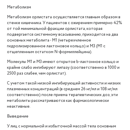
Метаболизм
Метаболизм орлистата осуществляется главным образом в
стенке кишечника. У пациентов с ожирением примерно 42%
от той минимальной фракции орлистата, которая
подвергается системному всасыванию, приходится на два
основных метаболита - M1 (четырехчленное
гидролизированное лактоновое кольцо) и М3 (M1 с
отщепленным остатком N-формиллейцина).
Молекулы M1 и М3 имеют открытое b-лактонное кольцо и
крайне слабо ингибируют липазу (соответственно в 1000 и
2500 раз слабее, чем орлистат).
С учетом такой низкой ингибирующей активности и низких
плазменных концентраций (в среднем 26 нг/мл и 108 нг/мл
соответственно) после приема терапевтических доз, эти
метаболиты рассматриваются как фармакологически
неактивные.
Выведение
У лиц с нормальной и избыточной массой тела основным