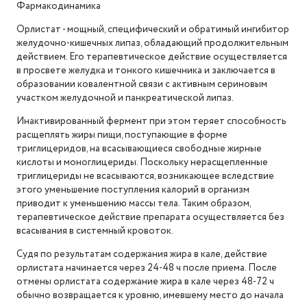
Фармакодинамика
Орлистат - мощный, специфический и обратимый ингибитор
желудочно-кишечных липаз, обладающий продолжительным
действием. Его терапевтическое действие осуществляется
в просвете желудка и тонкого кишечника и заключается в
образовании ковалентной связи с активным сериновым
участком желудочной и панкреатической липаз.
Инактивированный фермент при этом теряет способность
расщеплять жиры пищи, поступающие в форме
триглицеридов, на всасывающиеся свободные жирные
кислоты и моноглицериды. Поскольку нерасщепленные
триглицериды не всасываются, возникающее вследствие
этого уменьшение поступления калорий в организм
приводит к уменьшению массы тела. Таким образом,
терапевтическое действие препарата осуществляется без
всасывания в системный кровоток.
Судя по результатам содержания жира в кале, действие
орлистата начинается через 24-48 ч после приема. После
отмены орлистата содержание жира в кале через 48-72 ч
обычно возвращается к уровню, имевшему место до начала