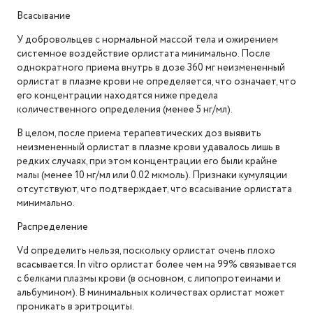
Всасывание
У добровольцев с нормальной массой тела и ожирением
системное воздействие орлистата минимально. После
однократного приема внутрь в дозе 360 мг неизмененный
орлистат в плазме крови не определяется, что означает, что
его концентрации находятся ниже предела
количественного определения (менее 5 нг/мл).
В целом, после приема терапевтических доз выявить
неизмененный орлистат в плазме крови удавалось лишь в
редких случаях, при этом концентрации его были крайне
малы (менее 10 нг/мл или 0.02 мкмоль). Признаки кумуляции
отсутствуют, что подтверждает, что всасывание орлистата
минимально.
Распределение
Vd определить нельзя, поскольку орлистат очень плохо
всасывается. In vitro орлистат более чем на 99% связывается
с белками плазмы крови (в основном, с липопротеинами и
альбумином). В минимальных количествах орлистат может
проникать в эритроциты.