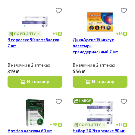
+
9
+
16
ПО РЕЦЕПТУ
Эторелекс 90 мг таблетки
ДиклАртис 15 мг/сут
7 шт
пластырь
трансдермальный 7 шт
В наличии в 2 аптеках
В наличии в 2 аптеках
319 ₽
556 ₽
в корзину
в корзину
НАБОР
+
98
+
17
ПО РЕЦЕПТУ
АртНео капсулы 60 шт
Набор 2Х Эторелекс 90 мг