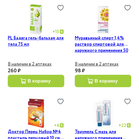
+
15
PL Бадяга гель-бальзам для
Муравьиный спирт 1,4%
тела 75 мл
раствор спиртовой для
наружного применения 50
мл
В наличии в 2 аптеках
В наличии в 2 аптеках
260 ₽
98 ₽
в корзину
в корзину
+
6
+
22
Доктор Перец Набор №4
Траумель С мазь для
пластырь перцовый 10 см х
наружного применения