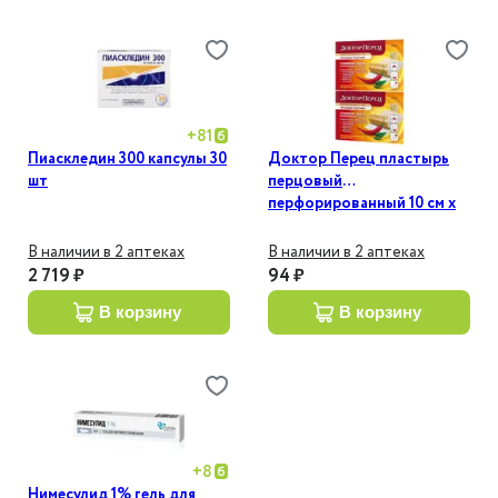
+
81
Пиаскледин 300 капсулы 30
Доктор Перец пластырь
шт
перцовый
перфорированный 10 см х
18 см 1 шт
В наличии в 2 аптеках
В наличии в 2 аптеках
2 719 ₽
94 ₽
в корзину
в корзину
+
8
Нимесулид 1% гель для