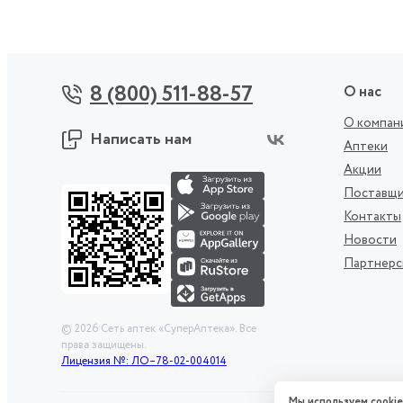
8 (800) 511-88-57
О нас
О компан
Написать нам
Аптеки
Акции
Поставщ
Контакты
Новости
Партнерс
©
2026
Сеть аптек «СуперАптека». Все
права защищены.
Лицензия №: ЛО–78-02-004014
Мы используем cookie