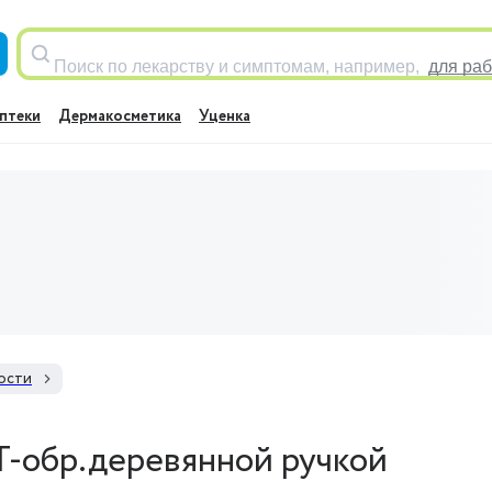
Поиск по лекарству и симптомам, например,
для раб
птеки
Дермакосметика
Уценка
ости
 Т-обр.деревянной ручкой