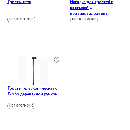
Трость-стул
Насадка для тростей и
костылей
противогололедная
металлическая
НЕТ В РЕГИОНЕ
НЕТ В РЕГИОНЕ
Трость телескопическая с
Т-обр.деревянной ручкой
НЕТ В РЕГИОНЕ