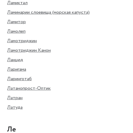
Ламиктал
Ламинарии слоевища (морская капуста)
Ламитор
Ламолеп
Ламотриджин
Ламотриджин Канон
Ланцид
Ларигама
Ларинготаб
Латанопрост-Оптик
Латран
Латуда
Ле