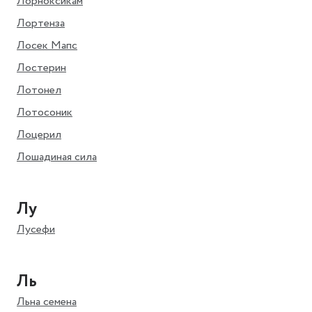
Лорноксикам
Лортенза
Лосек Мапс
Лостерин
Лотонел
Лотосоник
Лоцерил
Лошадиная сила
Лу
Лусефи
Ль
Льна семена