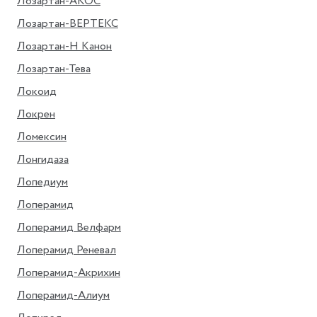
Лозартан-АКОС
Лозартан-ВЕРТЕКС
Лозартан-Н Канон
Лозартан-Тева
Локоид
Локрен
Ломексин
Лонгидаза
Лопедиум
Лоперамид
Лоперамид Велфарм
Лоперамид Реневал
Лоперамид-Акрихин
Лоперамид-Алиум