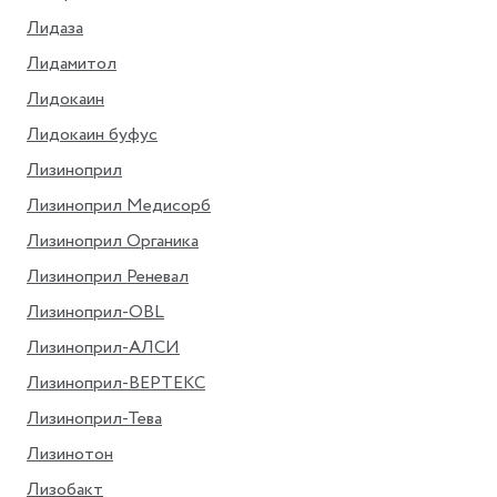
Лидаза
Лидамитол
Лидокаин
Лидокаин буфус
Лизиноприл
Лизиноприл Медисорб
Лизиноприл Органика
Лизиноприл Реневал
Лизиноприл-OBL
Лизиноприл-АЛСИ
Лизиноприл-ВЕРТЕКС
Лизиноприл-Тева
Лизинотон
Лизобакт