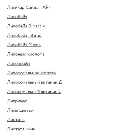
Липикар Синдэт АР+
Липобейз
Липобейз Bioactiv
Липобейз Intimo
Липобейз Mama
Липоевая кислота
Липопрайм
Липосомальное железо
Липосомальный витамин Д
Липосомальный витамин С
Липримар
Липы цветки
Листата
Листата мини