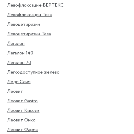
Левофлоксацин-ВЕРТЕКС
Левофлоксацин-Тева
Левоцетиризин
Левоцетиризин-Тева
Легалон
Легалон 140
Легалон 70
Легкодоступное железо
Леди Слим
Леовит
Леовит Gastro
Леовит Кисель
Леовит Онко
Леовит Фарма