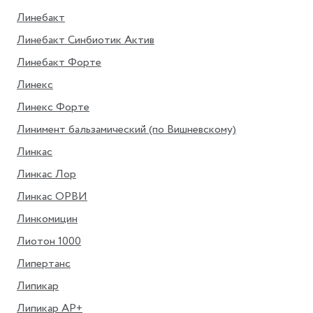
Линебакт
Линебакт Синбиотик Актив
Линебакт Форте
Линекс
Линекс Форте
Линимент бальзамический (по Вишневскому)
Линкас
Линкас Лор
Линкас ОРВИ
Линкомицин
Лиотон 1000
Липертанс
Липикар
Липикар АР+