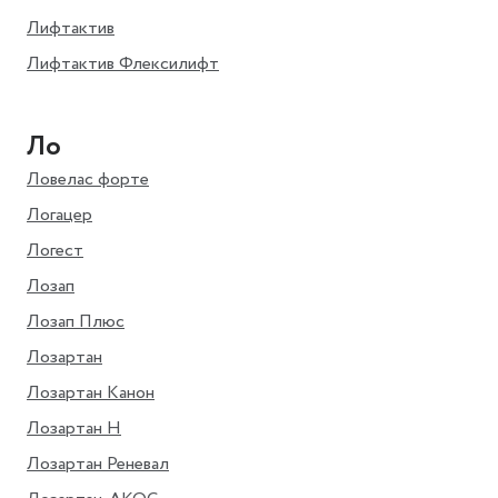
Лифтактив
Лифтактив Флексилифт
Ло
Ловелас форте
Логацер
Логест
Лозап
Лозап Плюс
Лозартан
Лозартан Канон
Лозартан Н
Лозартан Реневал