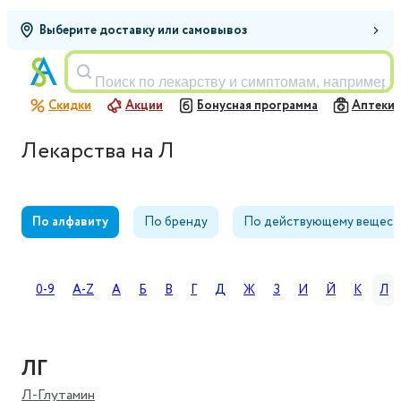
Выберите доставку или самовывоз
Поиск по лекарству и симптомам, например,
Скидки
Акции
Бонусная программа
Аптеки
Лекарства на Л
По алфавиту
По бренду
По действующему вещест
0-9
A-Z
А
Б
В
Г
Д
Ж
З
И
Й
К
Л
ЛГ
Л-Глутамин