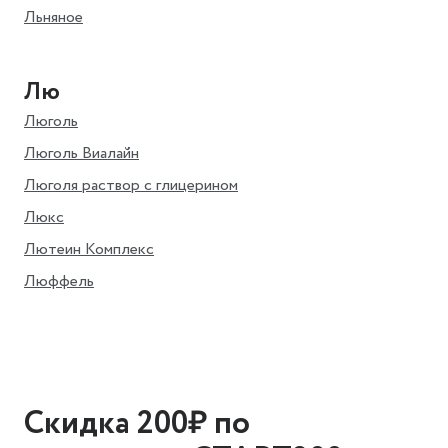
Льняное
Лю
Люголь
Люголь Виалайн
Люголя раствор с глицерином
Люкс
Лютеин Комплекс
Люффель
Скидка 200₽ по