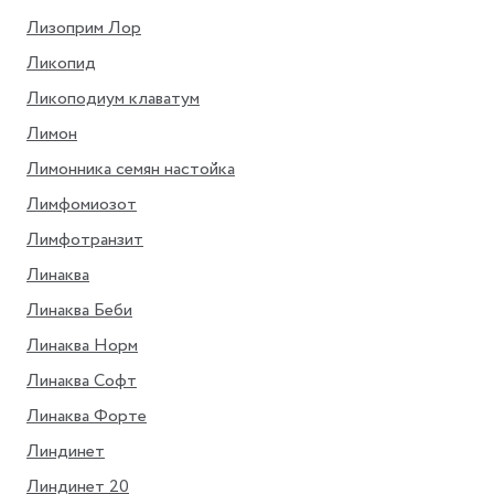
Лизоприм Лор
Ликопид
Ликоподиум клаватум
Лимон
Лимонника семян настойка
Лимфомиозот
Лимфотранзит
Линаква
Линаква Беби
Линаква Норм
Линаква Софт
Линаква Форте
Линдинет
Линдинет 20