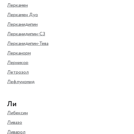
Леркамен
Леркамен Дуо
Лерканидипин
Лерканидипин-СЗ
Лерканидипин-Тева
Лерканорм
Лерникор
Летрозол
Лефлуномид
Ли
Либексин
Ливазо
Ливарол