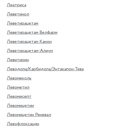
Леатриса
Леветинол
Леветирацетам
Леветирацетам Велфарм
Леветирацетам Канон
Леветирацетам-Алиум
Левитирин
Леводопа/Карбидопа/Энтакапон-Тева
Левомеколь
Левометил
Левомисепт
Левомицетин
Левомицетин Реневал
Левофлоксацин