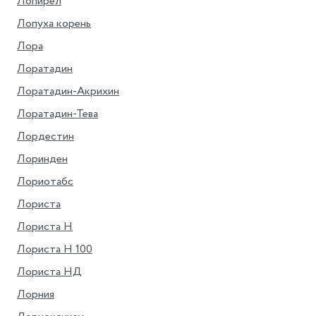
Лопирел
Лопуха корень
Лора
Лоратадин
Лоратадин-Акрихин
Лоратадин-Тева
Лордестин
Лоринден
Лориотабс
Лориста
Лориста Н
Лориста Н 100
Лориста НД
Лорния