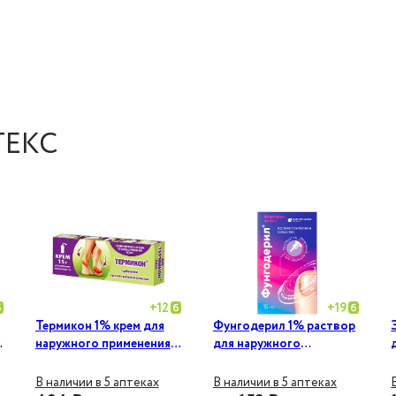
ТЕКС
+
12
+
19
Термикон 1% крем для
Фунгодерил 1% раствор
наружного применения
для наружного
15 г
применения 15 мл
В наличии в 5 аптеках
В наличии в 5 аптеках