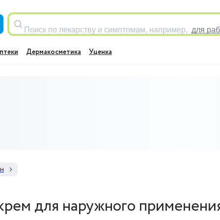
Поиск по лекарству и симптомам, например,
для раб
птеки
Дермакосметика
Уценка
н
рем для наружного применени