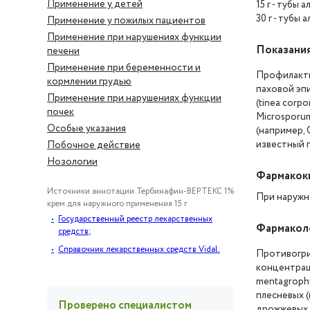
Применение у детей
15 г - тубы 
30 г - тубы 
Применение у пожилых пациентов
Применение при нарушениях функции
Показани
печени
Применение при беременности и
Профилактик
кормлении грудью
паховой эпи
Применение при нарушениях функции
(tinea corpo
почек
Microsporu
Особые указания
(например, 
известный п
Побочное действие
Нозологии
Фармакок
Источники аннотации
Тербинафин-ВЕРТЕКС 1%
При наружн
крем для наружного применения 15 г
Государственный реестр лекарственных
Фармакол
средств;
Справочник лекарственных средств Vidal.
Противогри
концентрац
mentagrophy
плесневых (
Проверено специалистом
дрожжевых г