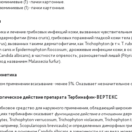
алюминиевые (1) - пачки картонные.
алюминиевые (1) - пачки картонные.
я
а и лечение грибковых инфекций кожи, вызванных чувствительными 
дермофитии (tinea cruris), грибковых поражений гладкой кожи тела (
rus), вызванных такими дерматофитами, как Trichophyton (в т.ч. Т. rubr
m canis и Epidermophyton floccosum; дрожжевые инфекции кожи, в 
Candida albicans), в частности опрелость; разноцветный лишай (Pityria
од названием Malassezia furfur).
инетика
ом применении всасывание - менее 5%. Оказывает незначительное 
огическое действие препарата Тербинафин-ВЕРТЕКС
бковое средство для наружного применения, обладающий широким
иях тербинафин оказывает
фунгицидное действие в отношении
дерм
tes, Trichophyton verrucosum, Trichophyton violaceum, Trichophyton t
например, Scopulariopsis brevicaulis) и определенных диморфных гри
рибов, в основном Candida albicans, в зависимости от их вида, мо