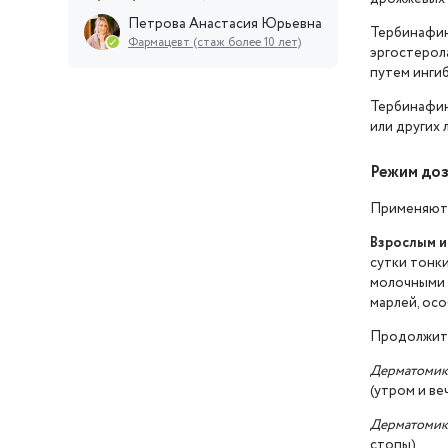
Петрова Анастасия Юрьевна
Тербинафин
Фармацевт (стаж более 10 лет)
эргостерол
путем инги
Тербинафин
или других
Режим до
Применяют 
Взрослым и 
сутки тонк
молочными 
марлей, осо
Продолжите
Дерматомико
(утром и ве
Дерматомик
стопы).