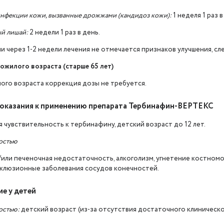
нфекции кожи, вызванные дрожжами (кандидоз кожи):
1 неделя 1 раз в
й лишай:
2 недели 1 раз в день.
ли через 1-2 недели лечения не отмечается признаков улучшения, 
ожилого возраста (старше 65 лет)
лого возраста коррекция дозы не требуется.
оказания к применению препарата Тербинафин-ВЕРТЕКС
чувствительность к тербинафину, детский возраст до 12 лет.
остью
/или печеночная недостаточность, алкоголизм, угнетение костномо
кклюзионные заболевания сосудов конечностей.
е у детей
остью:
детский возраст (из-за отсутствия достаточного клиническо