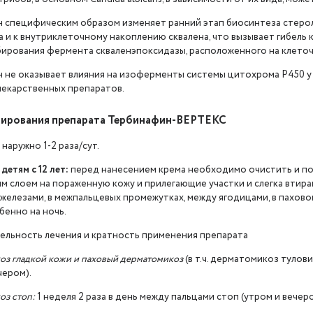
 специфическим образом изменяет ранний этап биосинтеза стероло
а и к внутриклеточному накоплению сквалена, что вызывает гибель
бирования фермента скваленэпоксидазы, расположенного на клеточ
 не оказывает влияния на изоферменты системы цитохрома Р450 у 
 лекарственных препаратов.
зирования препарата Тербинафин-ВЕРТЕКС
наружно 1-2 раза/сут.
детям с 12 лет:
перед нанесением крема необходимо очистить и под
им слоем на пораженную кожу и прилегающие участки и слегка вти
железами, в межпальцевых промежутках, между ягодицами, в пахово
бенно на ночь.
льность лечения и кратность применения препарата
з гладкой кожи и паховый дерматомикоз
(в т.ч. дерматомикоз тулови
чером).
оз стоп:
1 неделя 2 раза в день между пальцами стоп (утром и вечером