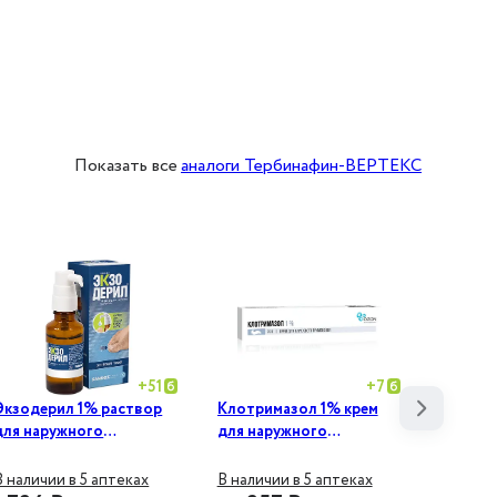
Показать все
аналоги Тербинафин-ВЕРТЕКС
+
51
+
7
Экзодерил 1% раствор
Клотримазол 1% крем
Экзоде
для наружного
для наружного
для на
применения 30 мл
применения 20 г
примене
В наличии в 5 аптеках
В наличии в 5 аптеках
В налич