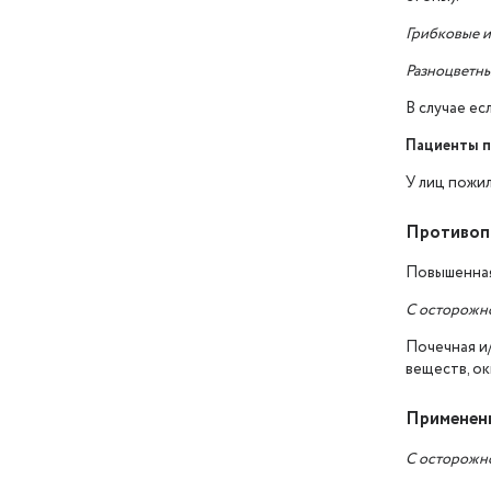
Грибковые и
Разноцветны
В случае ес
Пациенты п
У лиц пожи
Противоп
Повышенная 
С осторожн
Почечная и
веществ, о
Применени
С осторожн