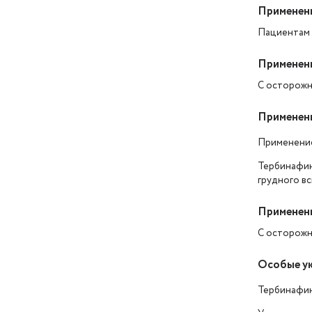
Применени
Пациентам 
Применени
С осторожн
Применени
Применение
Тербинафин
грудного вс
Применени
С осторожн
Особые ук
Тербинафин