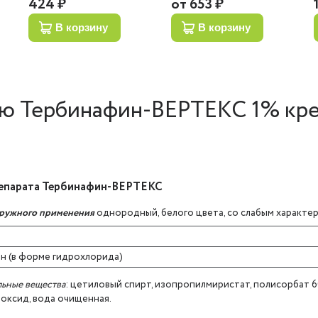
424 ₽
от
653 ₽
в корзину
в корзину
ю Тербинафин-ВЕРТЕКС 1% кре
репарата Тербинафин-ВЕРТЕКС
аружного применения
однородный, белого цвета, со слабым характе
н (в форме гидрохлорида)
ьные вещества
: цетиловый спирт, изопропилмиристат, полисорбат 6
роксид, вода очищенная.