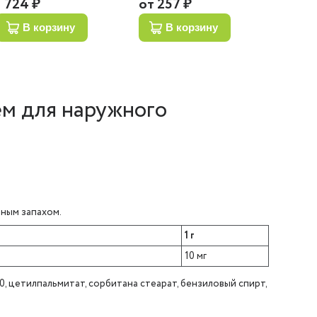
1 724 ₽
от
257 ₽
770 ₽
в корзину
в корзину
м для наружного
рным запахом.
1 г
10 мг
0, цетилпальмитат, сорбитана стеарат, бензиловый спирт,