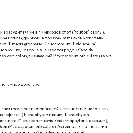
возбудителями, в т.ч микозов стоп ("грибок" стопы),
tinea cruris), грибковые поражения гладкой кожи тела
um, Т. mentagrophytes, Т. verrucosum, Т. violaceum),
основном те, которые вызываются родом Candida
sis versicolor), вызываемый Pityrosporum orbiculare (также
системное действие.
 спектром противогрибковой активности. В небольших
атофитов (Trichophyton rubrum, Trichophyton
onsurans, Microsporum canis, Epidermophyton floccosum),
бов (Pityrosporum orbiculare). Активность в отношении
жет быть фунгицидной или фунгистатической.