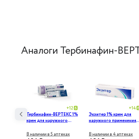
Аналоги Тербинафин-ВЕР
+
6
+
12
+
14
рихин
Тербинафин-ВЕРТЕКС 1%
Экзитер 1% крем для
ужного
крем для наружного
наружного применения
применения 30 г
15 г
еках
В наличии в 5 аптеках
В наличии в 4 аптеках