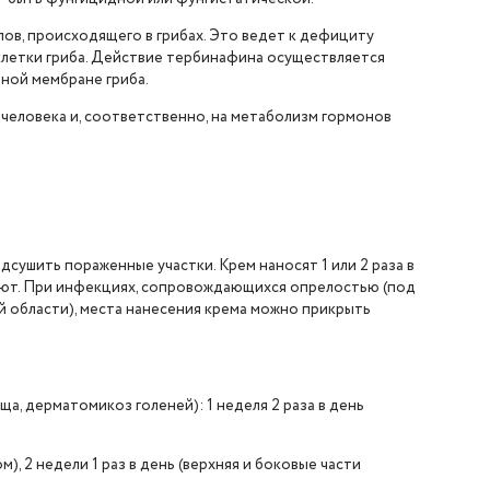
в, происходящего в грибах. Это ведет к дефициту
 клетки гриба. Действие тербинафина осуществляется
ной мембране гриба.
человека и, соответственно, на метаболизм гормонов
сушить пораженные участки. Крем наносят 1 или 2 раза в
рают. При инфекциях, сопровождающихся опрелостью (под
й области), места нанесения крема можно прикрыть
ща, дерматомикоз голеней): 1 неделя 2 раза в день
), 2 недели 1 раз в день (верхняя и боковые части