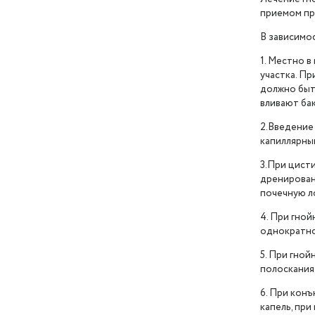
приемом пре
В зависимо
1. Местно 
участка. Пр
должно быт
вливают бак
2.Введение 
капиллярны
3.При цисти
дренированы
почечную л
4. При гной
однократно
5. При гной
полоскания,
6. При конъ
капель, при