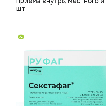
приема внутрь, местного 
шт
X2