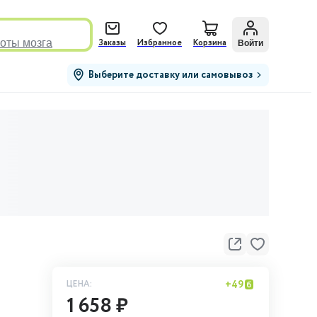
оты мозга
Войти
Заказы
Избранное
Корзина
Выберите доставку или самовывоз
ЦЕНА:
+
49
1 658 ₽