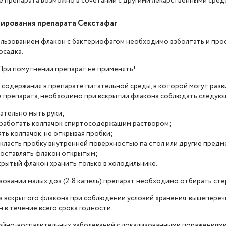
 препарата возможно в сочетании с другими лекарственными средст
ирования препарата Секстафаг
льзованием флакон с бактериофагом необходимо взболтать и прос
осадка.
При помутнении препарат не применять!
 содержания в препарате питательной среды, в которой могут разв
 препарата, необходимо при вскрытии флакона соблюдать следующ
ательно мыть руки;
работать колпачок спиртосодержащим раствором;
ять колпачок, не открывая пробки;
 класть пробку внутренней поверхностью па стол или другие предм
 оставлять флакон открытым;
крытый флакон хранить только в холодильнике.
овании малых доз (2-8 капель) препарат необходимо отбирать стери
з вскрытого флакона при соблюдении условий хранения, вышепереч
 в течение всего срока годности.
ойно-воспалительных заболеваний с локализованными поражениями