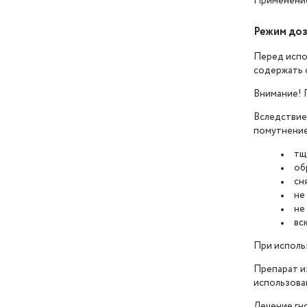
Применение
Режим доз
Перед испо
содержать 
Внимание! 
Вследствие
помутнение
тщ
об
сн
не
не
вс
При использ
Препарат и
использован
Лечение гн