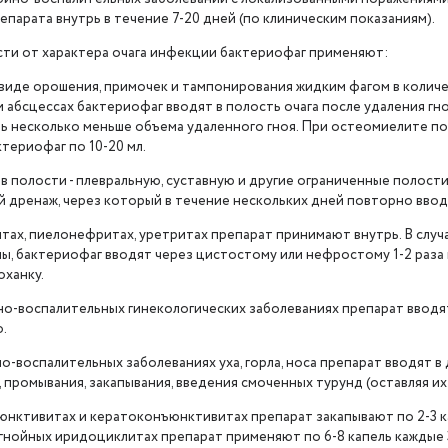
парата внутрь в течение 7-20 дней (по клиническим показаниям).
сти от характера очага инфекции бактериофаг применяют:
в виде орошения, примочек и тампонирования жидким фагом в колич
и абсцессах бактериофаг вводят в полость очага после удаления г
ь несколько меньше объема удаленного гноя. При остеомиелите п
териофаг по 10-20 мл.
в полости - плевральную, суставную и другие ограниченные полости
й дренаж, через который в течение нескольких дней повторно ввод
тах, пиелонефритах, уретритах препарат принимают внутрь. В случ
, бактериофаг вводят через цистостому или нефростому 1-2 раза в 
оханку.
но-воспалительных гинекологических заболеваниях препарат вводят 
.
но-воспалительных заболеваниях уха, горла, носа препарат вводят в 
 промывания, закапывания, введения смоченных турунд (оставляя их н
юнктивитах и кератоконъюнктивитах препарат закапывают по 2-3 капл
 гнойных иридоциклитах препарат применяют по 6-8 капель каждые 3