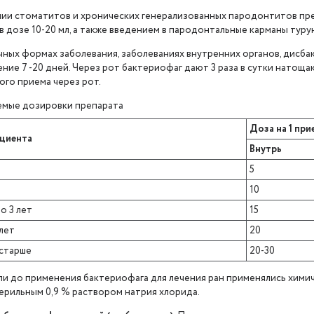
ении стоматитов и хронических генерализованных пародонтитов пре
 в дозе 10-20 мл, а также введением в пародонтальные карманы туру
ечных формах заболевания, заболеваниях внутренних органов, дисб
ение 7 -20 дней. Через рот бактериофаг дают 3 раза в сутки натощак 
ого приема через рот.
мые дозировки препарата
Доза на 1 при
ациента
Внутрь
5
10
о 3 лет
15
 лет
20
 старше
20-30
если до применения бактериофага для лечения ран применялись хими
ерильным 0,9 % раствором натрия хлорида.