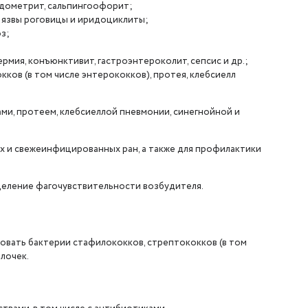
эндометрит, сальпингоофорит;
 язвы роговицы и иридоциклиты;
з;
мия, конъюнктивит, гастроэнтероколит, сепсис и др.;
ков (в том числе энтерококков), протея, клебсиелл
ми, протеем, клебсиеллой пневмонии, синегнойной и
 и свежеинфицированных ран, а также для профилактики
еление фагочувствительности возбудителя.
вать бактерии стафилококков, стрептококков (в том
лочек.