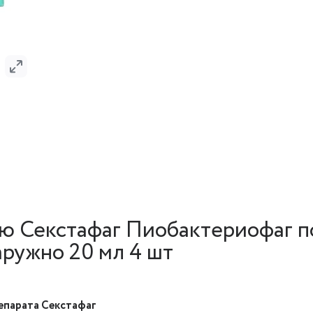
ю Секстафаг Пиобактериофаг п
аружно 20 мл 4 шт
епарата Секстафаг