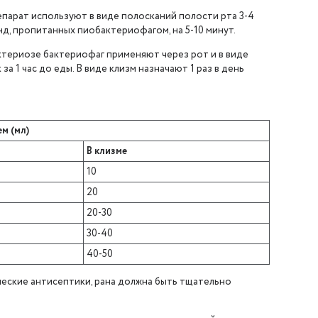
парат используют в виде полосканий полости рта 3-4
нд, пропитанных пиобактериофагом, на 5-10 минут.
актериозе бактериофаг применяют через рот и в виде
за 1 час до еды. В виде клизм назначают 1 раз в день
ем (мл)
В клизме
10
20
20-30
30-40
40-50
ческие антисептики, рана должна быть тщательно