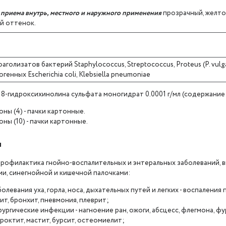
 приема внутрь, местного и наружного применения
прозрачный, желто
й оттенок.
голизатов бактерий Staphylococcus, Streptococcus, Proteus (P. vulgari
енных Escherichia coli, Klebsiella pneumoniae
:
8-гидроксихинолина сульфата моногидрат 0.0001 г/мл (содержание
оны (4) - пачки картонные.
оны (10) - пачки картонные.
я
профилактика гнойно-воспалительных и энтеральных заболеваний, 
ми, синегнойной и кишечной палочками:
болевания уха, горла, носа, дыхательных путей и легких - воспаления п
ит, бронхит, пневмония, плеврит;
рургические инфекции - нагноение ран, ожоги, абсцесс, флегмона, фу
роктит, мастит, бурсит, остеомиелит;