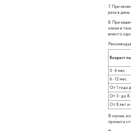
7. При леч
раза в день
8. При киш
клизм в теч
вместо одн
Рекомендуе
Возраст п
0 - 6 мес.
6 - 12 мес.
От 1 года д
От 3 - до 8
От 8 лет и
В случае, 
промыта ст