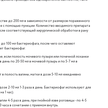
естве до 200 мл в зависимости от размеров пораженного
ноя с помощью пункции. Количество вводимого препарата
осле соответствующей хирургической обработки в рану
 до 100 мл бактериофага, после чего оставляют
ят бактериофаг.
ае, если полость мочевого пузыря или почечной лоханки
день по 20-50 мл в мочевой пузырь и по 5-7 мл в
в полость вагины, матки в дозе 5-10 мл ежедневно
дозе 2-10 мл 1-3 раза в день. Бактериофаг используют для
а 1 час).
и 4-5 раз в день, при гнойной язве роговицы - по 4-5
 часа в сочетании с приемом внутрь.