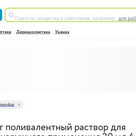
Поиск по лекарству и симптомам, например,
для раб
птеки
Дермакосметика
Уценка
риофаг
г поливалентный раствор для