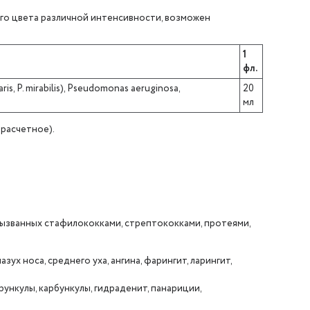
го цвета различной интенсивности, возможен
1
фл.
s, P. mirabilis), Pseudomonas aeruginosa,
20
мл
 расчетное).
вызванных стафилококками, стрептококками, протеями,
азух носа, среднего уха, ангина, фарингит, ларингит,
рункулы, карбункулы, гидраденит, панариции,