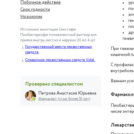
Побочное действие
ур
по
Срок годности
эн
Нозологии
ге
гн
Источники аннотации
Секстафаг
др
Пиобактериофаг поливалентный раствор для
пневм
приема внутрь, местно и наружно 20 мл 4 шт
Государственный реестр лекарственных
При тяжелы
средств;
кишечной п
Справочник лекарственных средств Vidal.
С профилак
внутриболь
Важным усл
Проверено специалистом
Петрова Анастасия Юрьевна
Фармаколо
Фармацевт (стаж более 10 лет)
Пиобактери
числе энтер
Лекарстве