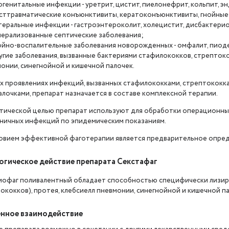
огенитальные инфекции - уретрит, цистит, пиелонефрит, кольпит, 
сттравматические конъюнктивиты, кератоконъюнктивиты, гнойные
теральные инфекции - гастроэнтероколит, холецистит, дисбактерио
нерализованные септические заболевания;
ойно-воспалительные заболевания новорожденных - омфалит, пиодер
угие заболевания, вызванные бактериями стафилококков, стрептокок
онии, синегнойной и кишечной палочек.
х проявлениях инфекций, вызванных стафилококками, стрептококка
алочками, препарат назначается в составе комплексной терапии.
тической целью препарат используют для обработки операционных
ничных инфекций по эпидемическим показаниям.
овием эффективной фаготерапии является предварительное опред
гическое действие препарата Секстафаг
офаг поливалентный обладает способностью специфически лизиро
ококков), протея, клебсиелл пневмонии, синегнойной и кишечной па
нное взаимодействие