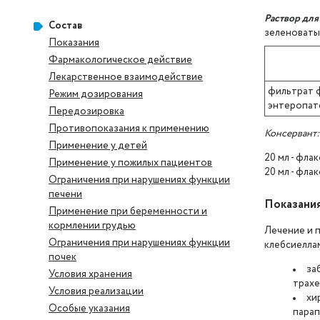
Раствор для
Состав
зеленоваты
Показания
Фармакологическое действие
Лекарственное взаимодействие
фильтрат фа
Режим дозирования
энтеропатог
Передозировка
Противопоказания к применению
Консервант
Применение у детей
20 мл - флак
Применение у пожилых пациентов
20 мл - флак
Ограничения при нарушениях функции
печени
Показани
Применение при беременности и
кормлении грудью
Лечение и 
Ограничения при нарушениях функции
клебсиелла
почек
за
Условия хранения
трахе
Условия реализации
хи
Особые указания
парап