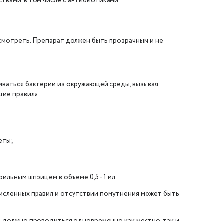
вами, в том числе с антибиотиками.
мотреть. Препарат должен быть прозрачным и не
иваться бактерии из окружающей среды, вызывая
ие правила:
еты;
льным шприцем в объеме 0,5 - 1 мл.
исленных правил и отсутствии помутнения может быть
 должно проводиться одновременно как местно, так и