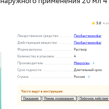
и наружного применения 20 мл 4
5.0
4
от
Лекарственное средство
:
Пиобактериофаг
Действующее вещество
:
Пиобактериофаг
Форма выпуска
:
Раствор
Количество в упаковке
:
4
Производитель
Микроген
i
Срок годности
:
Длительный срок
Страна
Россия
i
Часто ищут в инструкции:
Показания
Режим дозирования
Побочное действие