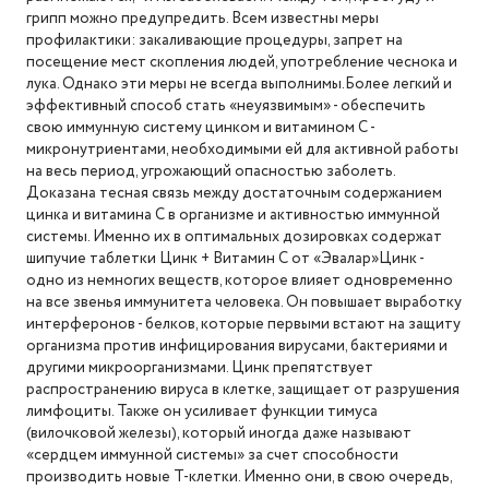
грипп можно предупредить. Всем известны меры
профилактики: закаливающие процедуры, запрет на
посещение мест скопления людей, употребление чеснока и
лука. Однако эти меры не всегда выполнимы.Более легкий и
эффективный способ стать «неуязвимым» - обеспечить
свою иммунную систему цинком и витамином С -
микронутриентами, необходимыми ей для активной работы
на весь период, угрожающий опасностью заболеть.
Доказана тесная связь между достаточным содержанием
цинка и витамина С в организме и активностью иммунной
системы. Именно их в оптимальных дозировках содержат
шипучие таблетки Цинк + Витамин С от «Эвалар»Цинк -
одно из немногих веществ, которое влияет одновременно
на все звенья иммунитета человека. Он повышает выработку
интерферонов - белков, которые первыми встают на защиту
организма против инфицирования вирусами, бактериями и
другими микроорганизмами. Цинк препятствует
распространению вируса в клетке, защищает от разрушения
лимфоциты. Также он усиливает функции тимуса
(вилочковой железы), который иногда даже называют
«сердцем иммунной системы» за счет способности
производить новые Т-клетки. Именно они, в свою очередь,