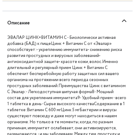
Описание
ЭВАЛАР ЦИНК+ВИТАМИН C - Биологически активная
добавка (БАД) к пищеЦинк + Витамин С от «Эвалар»
способствует:• укреплению иммунитета• снижению риска
развития простудных и вирусных заболеваний•
антиоксидантной защите• красоте кожи, волос.Именно
длительный и регулярный прием Цинк + Витамин С
обеспечит бесперебойную работу защитных сил вашего
организма на протяжении всего периода сезонных
простудных заболеваний.Преимущества Цинк с витамином
С Эвалар:- Легкодоступная шипучая форма8- Мощный
состав для укрепления иммунитета9- Удобный прием - всего
1 таблетка в день- Сырье высокого качестваСодержание в 1
таблетке:Витамин С 600 мгЦинк 5 мгБактерии и вирусы
существуют повсюду и даже могут находиться в нашем
организме. Но только в те моменты, когда, по разным
причинам, иммунитет ослабевает, они активизируются,
размножаются, - и мы заболеваем. Между тем, простуду и