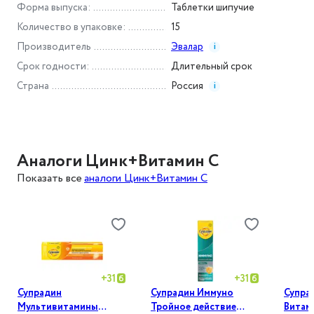
Форма выпуска
:
Таблетки шипучие
Количество в упаковке
:
15
Производитель
Эвалар
i
Срок годности
:
Длительный срок
Страна
Россия
i
Аналоги Цинк+Витамин С
Показать все
аналоги Цинк+Витамин С
+
31
+
31
Супрадин
Супрадин Иммуно
Супра
Мультивитамины
Тройное действие
Витами