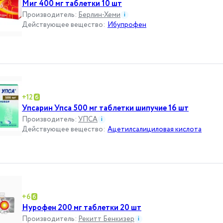
Миг 400 мг таблетки 10 шт
Производитель
:
Берлин-Хеми
i
Действующее вещество
:
Ибупрофен
+
12
Упсарин Упса 500 мг таблетки шипучие 16 шт
Производитель
:
УПСА
i
Действующее вещество
:
Ацетилсалициловая кислота
+
6
Нурофен 200 мг таблетки 20 шт
Производитель
:
Рекитт Бенкизер
i