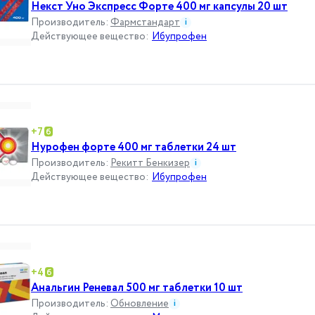
Некст Уно Экспресс Форте 400 мг капсулы 20 шт
Производитель
:
Фармстандарт
i
Действующее вещество
:
Ибупрофен
+
7
Нурофен форте 400 мг таблетки 24 шт
Производитель
:
Рекитт Бенкизер
i
Действующее вещество
:
Ибупрофен
+
4
Анальгин Реневал 500 мг таблетки 10 шт
Производитель
:
Обновление
i