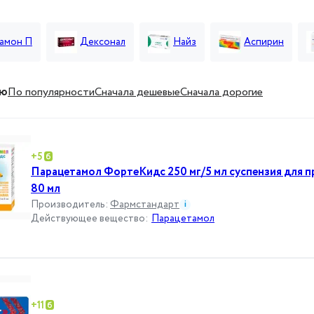
амон П
Дексонал
Найз
Аспирин
ию
По популярности
Cначала дешевые
Cначала дорогие
+
5
Парацетамол ФортеКидс 250 мг/5 мл суспензия для п
80 мл
Производитель
:
Фармстандарт
i
Действующее вещество
:
Парацетамол
+
11