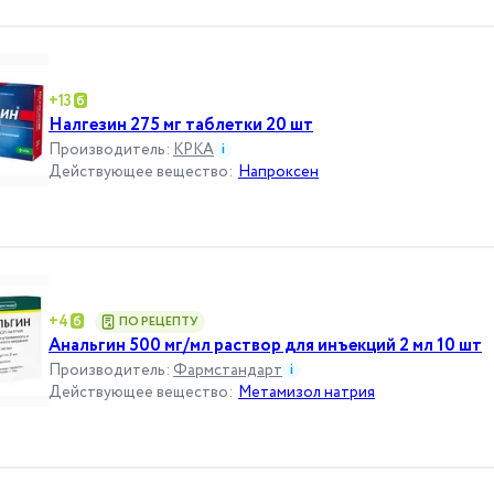
+
13
Налгезин 275 мг таблетки 20 шт
Производитель
:
КРКА
i
Действующее вещество
:
Напроксен
+
4
ПО РЕЦЕПТУ
Анальгин 500 мг/мл раствор для инъекций 2 мл 10 шт
Производитель
:
Фармстандарт
i
Действующее вещество
:
Метамизол натрия