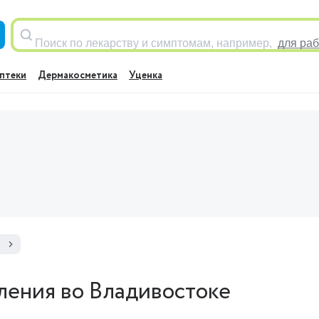
Поиск по лекарству и симптомам, например,
для раб
птеки
Дермакосметика
Уценка
е
аления во Владивостоке