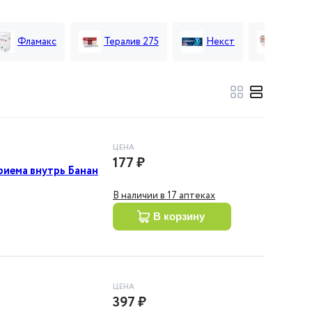
Фламакс
Тералив 275
Некст
Ибукл
ЦЕНА
177 ₽
риема внутрь Банан
В наличии в 17 аптеках
в корзину
ЦЕНА
397 ₽