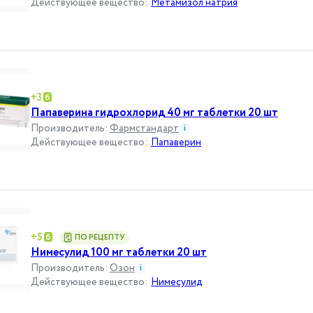
Действующее вещество
:
Метамизол натрия
+
3
Папаверина гидрохлорид 40 мг таблетки 20 шт
Производитель
:
Фармстандарт
i
Действующее вещество
:
Папаверин
+
5
ПО РЕЦЕПТУ
Нимесулид 100 мг таблетки 20 шт
Производитель
:
Озон
i
Действующее вещество
:
Нимесулид