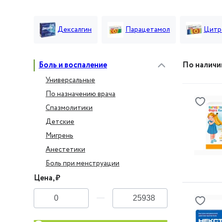
Дексалгин
Парацетамол
Цитр
Боль и воспаление
По налич
Универсальные
По назначению врача
Спазмолитики
Детские
Мигрень
Анестетики
Боль при менструации
Цена, ₽
От
До