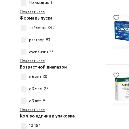
Неомицин
1
Показать все
Форма выпуска
таблетки
342
раствор
93
суспензия
35
Показать все
Возрастной диапазон
с 6 лет
30
с 3 мес.
27
с 3 лет
9
Показать все
Кол-во единиц в упаковке
10
184