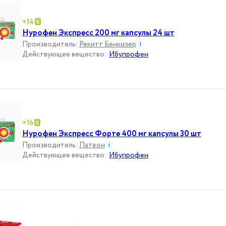
+
14
Нурофен Экспресс 200 мг капсулы 24 шт
Производитель
:
Рекитт Бенкизер
i
Действующее вещество
:
Ибупрофен
+
16
Нурофен Экспресс Форте 400 мг капсулы 30 шт
Производитель
:
Патеон
i
Действующее вещество
:
Ибупрофен