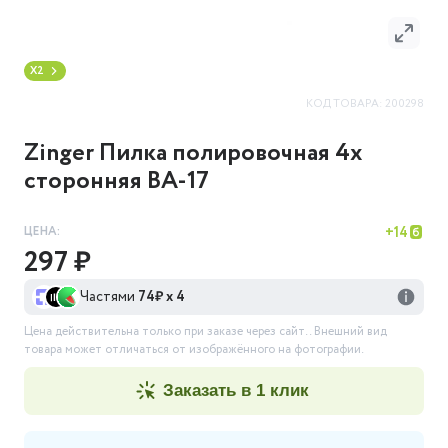
X2
КОД ТОВАРА:
200298
Zinger Пилка полировочная 4х
сторонняя BA-17
ЦЕНА:
+
14
297 ₽
Частями
74
₽ х 4
Цена действительна только при заказе через сайт.
. Внешний вид
товара может отличаться от изображённого на фотографии.
заказать в 1 клик