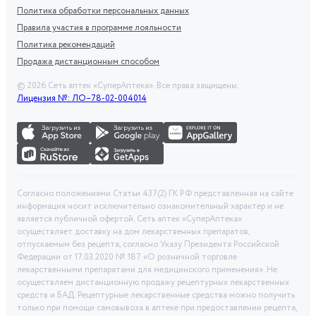
Политика обработки персональных данных
Правила участия в программе лояльности
Политика рекомендаций
Продажа дистанционным способом
©
2026
Сеть аптек «СуперАптека». Все права защищены.
Лицензия №: ЛО–78-02-004014
Согласно положениями Статьи 437(2) ГК РФ представленная на сайте
информация носит исключительно ознакомительный характер и не
является публичной офертой. Сеть аптек «СуперАптека»
осуществляет доставку на дом лекарственных препаратов,
отпускаемым без рецепта, согласно Указу Президента Российской
Федерации от 17.03.2020 № 187 «О розничной торговле
лекарственными препаратами для медицинского применения». Не
осуществляем дистанционную продажу рецептурных лекарственных
средств и БАД. Рецептурные лекарственные средства можно получить
только при помощи самовывоза в аптеке при предоставлении рецепта,