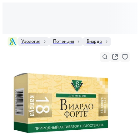
Урология
Потенция
Виардо