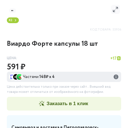
X2
КОД ТОВАРА:
55936
Виардо Форте капсулы 18 шт
ЦЕНА:
+
17
591 ₽
Частями
148
₽ х 4
Цена действительна только при заказе через сайт.
. Внешний вид
товара может отличаться от изображённого на фотографии.
заказать в 1 клик
Самовывоз и доставка
в Петропавловск-