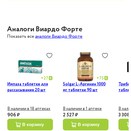
Аналоги Виардо Форте
Показать все
аналоги Виардо Форте
+
27
+
75
Импаза таблетки для
Solgar L-Аргинин 1000
Трибес
рассасывания 20 шт
мг таблетки 90 шт
табле
В наличии в 18 аптеках
В наличии в 1 аптеке
В нали
906 ₽
2 527 ₽
3 308
в корзину
в корзину