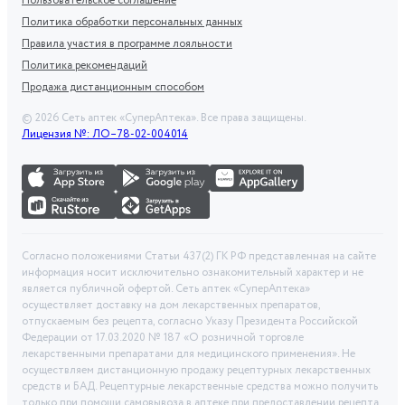
Пользовательское соглашение
Политика обработки персональных данных
Правила участия в программе лояльности
Политика рекомендаций
Продажа дистанционным способом
©
2026
Сеть аптек «СуперАптека». Все права защищены.
Лицензия №: ЛО–78-02-004014
Согласно положениями Статьи 437(2) ГК РФ представленная на сайте
информация носит исключительно ознакомительный характер и не
является публичной офертой. Сеть аптек «СуперАптека»
осуществляет доставку на дом лекарственных препаратов,
отпускаемым без рецепта, согласно Указу Президента Российской
Федерации от 17.03.2020 № 187 «О розничной торговле
лекарственными препаратами для медицинского применения». Не
осуществляем дистанционную продажу рецептурных лекарственных
средств и БАД. Рецептурные лекарственные средства можно получить
только при помощи самовывоза в аптеке при предоставлении рецепта,