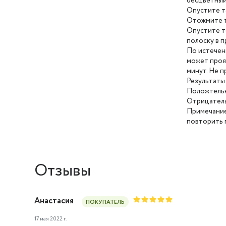
бесцветный
Опустите та
Отожмите т
Опустите т
полоску в п
По истечен
может проя
минут. Не п
Результаты
Положтельн
Отрицатель
Примечание
повторить 
Отзывы
Анастасия
ПОКУПАТЕЛЬ
17 мая 2022 г.