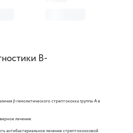
гностики B-
аличия β-гемолитического стрептококка группы А в
верное лечение.
ать антибактериальное лечение стрептококковой