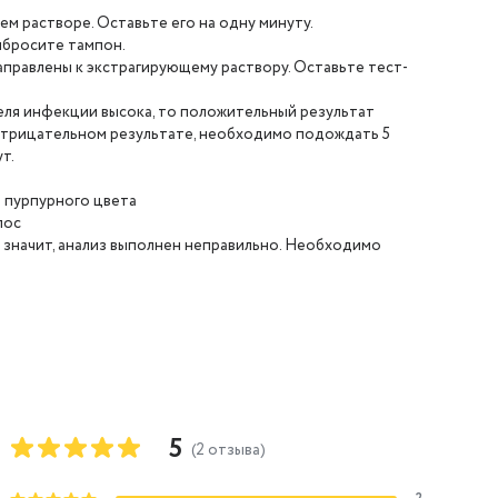
м растворе. Оставьте его на одну минуту.
ыбросите тампон.
аправлены к экстрагирующему раствору. Оставьте тест-
еля инфекции высока, то положительный результат
 отрицательном результате, необходимо подождать 5
т.
 пурпурного цвета
лос
, значит, анализ выполнен неправильно. Необходимо
5
(
2
отзыва
)