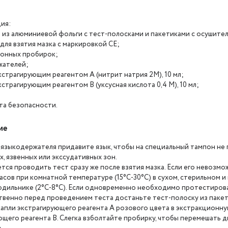
ия:
в из алюминиевой фольги с тест-полосками и пакетиками с осушите
для взятия мазка с маркировкой СЕ;
ионных пробирок;
жателей;
кстрагирующим реагентом А (нитрит натрия 2М), 10 мл;
кстрагирующим реагентом В (уксусная кислота 0,4 М), 10 мл;
;
та безопасности.
ие
зыкодержателя придавите язык, чтобы на специальный тампон не по
, язвенных или экссудативных зон.
ся проводить тест сразу же после взятия мазка. Если его невозмо
асов при комнатной температуре (15°C-30°C) в сухом, стерильном и
лодильнике (2°C-8°C). Если одновременно необходимо протестирова
венно перед проведением теста достаньте тест-полоску из пакет
капли экстрагирующего реагента А розового цвета в экстракционну
щего реагента В. Слегка взболтайте пробирку, чтобы перемешать д