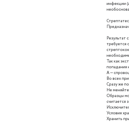
инфекции (а
необоснова
Стрептатес
Предназнач
Результат 
требуется 
стрептокок
необходимы
Так как эк
попадания 
А — спровоц
Во всех при
Cразу же по
Не меняйте
Образцы мо
считается 
Исключитель
Условия хр
Хранить при