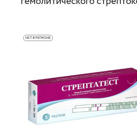
гемолитического стрепток
НЕТ В РЕГИОНЕ