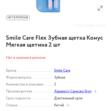
НЕТ В РЕГИОНЕ
КОД ТОВАРА:
205254
Smile Care Flex Зубная щетка Конус
Мягкая щетина 2 шт
Нет в наличии в регионе
Бренд
:
Smile Care
Форма выпуска
:
Зубная
Количество в упаковке
:
2
Производитель
Джиангсу Санксяо Груп
i
Срок годности
:
Длительный срок
Страна
Китай
i