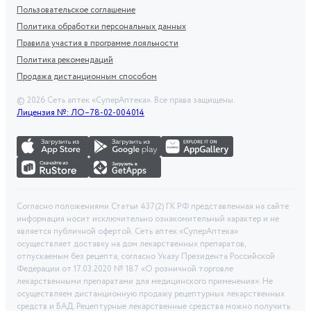
Пользовательское соглашение
Политика обработки персональных данных
Правила участия в программе лояльности
Политика рекомендаций
Продажа дистанционным способом
©
2026
Сеть аптек «СуперАптека». Все права защищены.
Лицензия №: ЛО–78-02-004014
Согласно положениями Статьи 437(2) ГК РФ представленная на сайте
информация носит исключительно ознакомительный характер и не
является публичной офертой. Сеть аптек «СуперАптека»
осуществляет доставку на дом лекарственных препаратов,
отпускаемым без рецепта, согласно Указу Президента Российской
Федерации от 17.03.2020 № 187 «О розничной торговле
лекарственными препаратами для медицинского применения». Не
осуществляем дистанционную продажу рецептурных лекарственных
средств и БАД. Рецептурные лекарственные средства можно получить