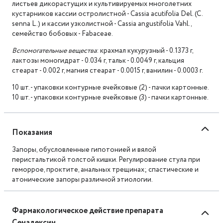
листьев дикорастущих и культивируемых многолетних
кустарников кассии остролистной - Cassia acutifolia Del. (C.
senna L.) и кассии узколистной - Cassia angustifolia Vahl.,
семейство бобовых - Fabaceae.
Вспомогательные вещества
: крахмал кукурузный - 0.1373 г,
лактозы моногидрат - 0.034 г, тальк - 0.0049 г, кальция
стеарат - 0.002 г, магния стеарат - 0.0015 г, ванилин - 0.0003 г.
10 шт. - упаковки контурные ячейковые (2) - пачки картонные.
10 шт. - упаковки контурные ячейковые (3) - пачки картонные.
Показания
Запоры, обусловленные гипотонией и вялой
перистальтикой толстой кишки. Регулирование стула при
геморрое, проктите, анальных трещинах; спастические и
атонические запоры различной этиологии.
Фармакологическое действие препарата
Сенадексин