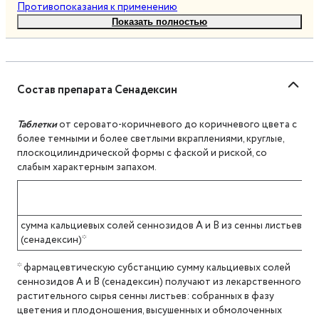
Противопоказания к применению
Показать полностью
Состав препарата Сенадексин
Таблетки
от серовато-коричневого до коричневого цвета с
более темными и более светлыми вкраплениями, круглые,
плоскоцилиндрической формы с фаской и риской, со
слабым характерным запахом.
сумма кальциевых солей сеннозидов А и В из сенны листьев в 
(сенадексин)*
* фармацевтическую субстанцию сумму кальциевых солей
сеннозидов A и B (сенадексин) получают из лекарственного
растительного сырья сенны листьев: собранных в фазу
цветения и плодоношения, высушенных и обмолоченных