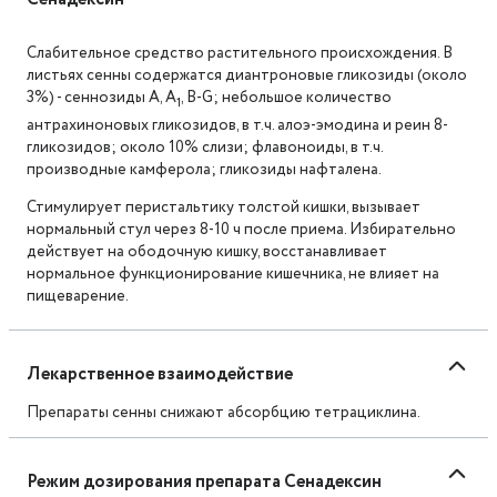
Слабительное средство растительного происхождения. В
листьях сенны содержатся диантроновые гликозиды (около
3%) - сеннозиды A, A
, B-G; небольшое количество
1
антрахиноновых гликозидов, в т.ч. алоэ-эмодина и реин 8-
гликозидов; около 10% слизи; флавоноиды, в т.ч.
производные камферола; гликозиды нафталена.
Стимулирует перистальтику толстой кишки, вызывает
нормальный стул через 8-10 ч после приема. Избирательно
действует на ободочную кишку, восстанавливает
нормальное функционирование кишечника, не влияет на
пищеварение.
Лекарственное взаимодействие
Препараты сенны снижают абсорбцию тетрациклина.
Режим дозирования препарата Сенадексин