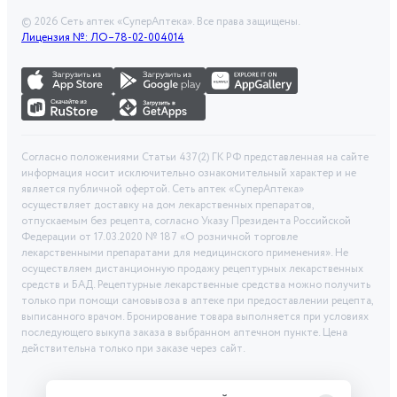
©
2026
Сеть аптек «СуперАптека». Все права защищены.
Лицензия №: ЛО–78-02-004014
Согласно положениями Статьи 437(2) ГК РФ представленная на сайте
информация носит исключительно ознакомительный характер и не
является публичной офертой. Сеть аптек «СуперАптека»
осуществляет доставку на дом лекарственных препаратов,
отпускаемым без рецепта, согласно Указу Президента Российской
Федерации от 17.03.2020 № 187 «О розничной торговле
лекарственными препаратами для медицинского применения». Не
осуществляем дистанционную продажу рецептурных лекарственных
средств и БАД. Рецептурные лекарственные средства можно получить
только при помощи самовывоза в аптеке при предоставлении рецепта,
выписанного врачом. Бронирование товара выполняется при условиях
последующего выкупа заказа в выбранном аптечном пункте. Цена
действительна только при заказе через сайт.