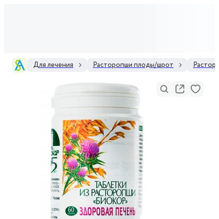
Для лечения
Расторопши плоды/шрот
Растор