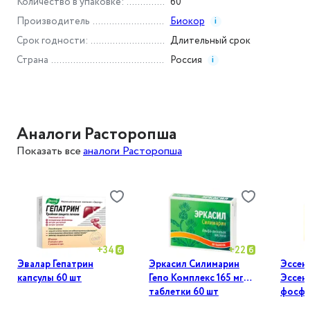
Количество в упаковке
:
60
Производитель
Биокор
i
Срок годности
:
Длительный срок
Страна
Россия
i
Аналоги Расторопша
Показать все
аналоги Расторопша
+
34
+
22
Эвалар Гепатрин
Эркасил Силимарин
Эссен
капсулы 60 шт
Гепо Комплекс 165 мг
Эссен
таблетки 60 шт
фосфо
60 шт