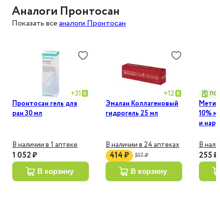
Аналоги Пронтосан
Показать все
аналоги Пронтосан
+
31
+
12
ПО
Пронтосан гель для
Эмалан Коллагеновый
Метил
ран 30 мл
гидрогель 25 мл
10% м
и нар
примен
В наличии в 1 аптеке
В наличии в 24 аптеках
В нали
1 052 ₽
414 ₽
255 ₽
517 ₽
в корзину
в корзину