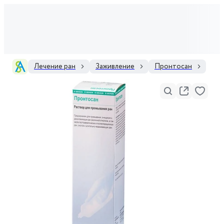
Лечение ран
Заживление
Пронтосан