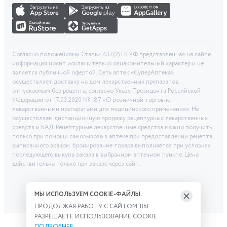
Согласно положениями Статьи 437(2) ГК РФ представленная на сайте
информация носит исключительно ознакомительный характер и не
является публичной офертой. Сеть аптек «СуперАптека»
осуществляет доставку на дом лекарственных препаратов,
отпускаемым без рецепта, согласно Указу Президента Российской
Федерации от 17.03.2020 № 187 «О розничной торговле
лекарственными препаратами для медицинского применения». Не
осуществляем дистанционную продажу рецептурных лекарственных
средств и БАД. Рецептурные лекарственные средства можно получить
только при помощи самовывоза в аптеке при предоставлении рецепта,
выписанного врачом. Бронирование товара выполняется при условиях
последующего выкупа заказа в выбранном аптечном пункте. Цена
действительна только при заказе через сайт.
МЫ ИСПОЛЬЗУЕМ COOKIE-ФАЙЛЫ.
ПРОДОЛЖАЯ РАБОТУ С САЙТОМ, ВЫ
РАЗРЕШАЕТЕ ИСПОЛЬЗОВАНИЕ COOKIE.