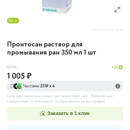
X2
КОД ТОВАРА:
66191
Пронтосан раствор для
промывания ран 350 мл 1 шт
ЦЕНА:
+
30
1 005 ₽
Частями
251
₽ х 4
Цена действительна только при заказе через сайт.
. Внешний вид
товара может отличаться от изображённого на фотографии.
заказать в 1 клик