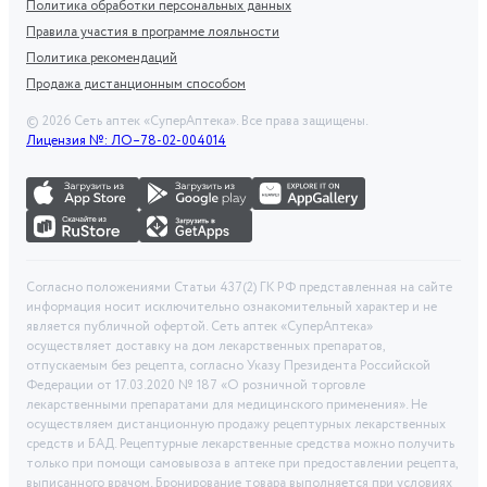
Политика обработки персональных данных
Правила участия в программе лояльности
Политика рекомендаций
Продажа дистанционным способом
©
2026
Сеть аптек «СуперАптека». Все права защищены.
Лицензия №: ЛО–78-02-004014
Согласно положениями Статьи 437(2) ГК РФ представленная на сайте
информация носит исключительно ознакомительный характер и не
является публичной офертой. Сеть аптек «СуперАптека»
осуществляет доставку на дом лекарственных препаратов,
отпускаемым без рецепта, согласно Указу Президента Российской
Федерации от 17.03.2020 № 187 «О розничной торговле
лекарственными препаратами для медицинского применения». Не
осуществляем дистанционную продажу рецептурных лекарственных
средств и БАД. Рецептурные лекарственные средства можно получить
только при помощи самовывоза в аптеке при предоставлении рецепта,
выписанного врачом. Бронирование товара выполняется при условиях