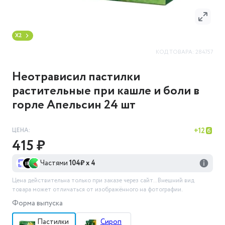
X2
КОД ТОВАРА:
284757
Неотрависил пастилки
растительные при кашле и боли в
горле Апельсин 24 шт
ЦЕНА:
+
12
415 ₽
Частями
104
₽ х 4
Цена действительна только при заказе через сайт.
. Внешний вид
товара может отличаться от изображённого на фотографии.
Форма выпуска
Пастилки
Сироп