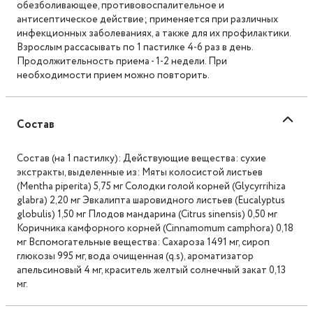
обезболивающее, противовоспалительное и
антисептическое действие; применяется при различных
инфекционных заболеваниях, а также для их профилактики.
Взрослым рассасывать по 1 пастилке 4-6 раз в день.
Продолжительность приема - 1-2 недели. При
необходимости прием можно повторить.
Состав
Состав (на 1 пастилку): Действующие вещества: сухие
экстракты, выделенные из: Мяты колосистой листьев
(Mentha piperita) 5,75 мг Солодки голой корней (Glycyrrihiza
glabra) 2,20 мг Эвкалипта шаровидного листьев (Eucalyptus
globulis) 1,50 мг Плодов мандарина (Citrus sinensis) 0,50 мг
Коричника камфорного корней (Cinnamomum camphora) 0,18
мг Вспомогательные вещества: Сахароза 1491 мг, сироп
глюкозы 995 мг, вода очищенная (q.s), ароматизатор
апельсиновый 4 мг, краситель желтый солнечный закат 0,13
мг.