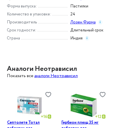
Форма выпуска
:
Пастилки
Количество в упаковке
:
24
Производитель
Лозен Фарма
i
Срок годности
:
Длительный срок
Страна
Индия
i
Аналоги Неотрависил
Показать все
аналоги Неотрависил
+
16
+
12
Септолете Тотал
Гербион плющ 35 мг