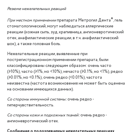
Резюме нежелательных реакций
®
При местном применении
препарата Метрогил Дента
, гель
стоматологический, могут наблюдаться аллергические
реакции (кожная сыпь, зуд, крапивница, ангионевротический
отек, анафилактические реакции, в т.ч. анафилактический
шок), а также головная боль.
Нежелательные реакции, выявленные при
пострегистрационном применении препарата, были
классифицированы следующим образом: очень часто
(≥10%), часто (≥1%, но <10%), нечасто (≥0.1%, но <1%), редко
(≥0.01%, но <0.1%), очень редко (<0.01%), частота
неизвестна (частота возникновения не может быть оценена
на основании имеющихся данных).
Со стороны иммунной системы:
очень редко -
гиперчувствительность.
Со стороны кожи и подкожных тканей:
очень редко -
ангионевротический отек.
Сообщение о подозреваемых нежелательных реакциях