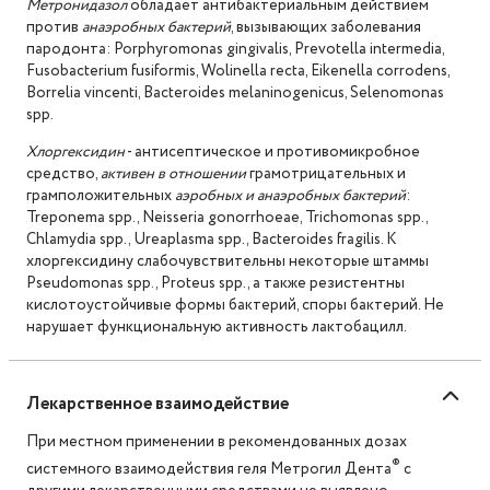
Метронидазол
обладает антибактериальным действием
против
анаэробных бактерий
, вызывающих заболевания
пародонта: Porphyromonas gingivalis, Prevotella intermedia,
Fusobacterium fusiformis, Wolinella recta, Eikenella corrodens,
Borrelia vincenti, Bacteroides melaninogenicus, Selenomonas
spp.
Хлоргексидин
- антисептическое и противомикробное
средство,
активен в отношении
грамотрицательных и
грамположительных
аэробных и анаэробных бактерий
:
Treponema spp., Neisseria gonorrhoeae, Trichomonas spp.,
Chlamydia spp., Ureaplasma spp., Bacteroides fragilis. К
хлоргексидину слабочувствительны некоторые штаммы
Pseudomonas spp., Proteus spp., а также резистентны
кислотоустойчивые формы бактерий, споры бактерий. Не
нарушает функциональную активность лактобацилл.
Лекарственное взаимодействие
При местном применении в рекомендованных дозах
®
системного взаимодействия геля Метрогил Дента
с