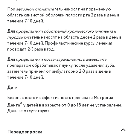
При
афтозном стоматите
гель наносят на пораженную
область слизистой оболочки полости рта 2 раза в день в
течение 7-10 дней.
Для
профилактики обострений хронического гингивита и
пародонтита
гель наносят на область десен 2 раза в день в
течение 7-10 дней. Профилактические курсы лечения
проводят 2-3 раза в год.
Для
профилактики постэкстракционного альвеолита
препаратом обрабатывают лунку после удаления зуба,
затем гель применяют амбулаторно 2-3 раза в день в
течение 7-10 дней.
Дети
Безопасность и эффективность препарата Метрогил
®
Дента
у
детей в возрасте от 0 до 18 лет
не установлены.
Данные отсутствуют.
Передозировка