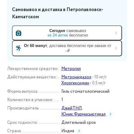
Самовывоз и доставка
в Петропавловск-
Камчатском
Сегодня
самовывоз
из
24
аптек
бесплатно
От 60 минут
, доставка
бесплатно при заказе от
--₽
Лекарственное средство
:
Метрогил
Действующее вещество
:
Метронидазол
•
10 мг/г
Хлоргексидин
•
0.5 мг/г
Форма выпуска
:
Гель стоматологический
Количество в упаковке
:
1
Производитель
ДжейТНЛ
,
Юник Фармасьютикал
i
Срок годности
:
Длительный срок
Страна
Индия
i