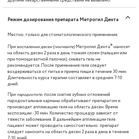
другими лекарственными средствами не выявлено.
Режим дозирования препарата Метрогил Дента
Местно, только для стоматологического применения.
®
При
воспалении десен
(
гингивите)
Метрогил Дента
наносят
на область десен 2 раза в день тонким слоем (пальцем или
при помощи ватной палочки), смывать гель не
рекомендуется. После применения геля следует
воздерживаться от питья и приема пищи в течение 30 мин.
Длительность курса терапии составляет в среднем 7-10
дней.
При
пародонтите:
после снятия зубных отложений
пародонтальные карманы обрабатывают препаратом и
производят аппликацию геля на область десен. Время
экспозиции - 30 мин. Количество процедур зависит от
тяжести заболевания. В дальнейшем аппликации геля
пациент может проводить самостоятельно: препарат
следует наносить на область десен 2 раза в день в течение
7-10 дней.