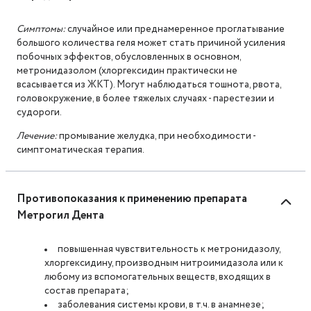
Симптомы:
случайное или преднамеренное проглатывание
большого количества геля может стать причиной усиления
побочных эффектов, обусловленных в основном,
метронидазолом (хлоргексидин практически не
всасывается из ЖКТ). Могут наблюдаться тошнота, рвота,
головокружение, в более тяжелых случаях - парестезии и
судороги.
Лечение:
промывание желудка, при необходимости -
симптоматическая терапия.
Противопоказания к применению препарата
Метрогил Дента
повышенная чувствительность к метронидазолу,
хлоргексидину, производным нитроимидазола или к
любому из вспомогательных веществ, входящих в
состав препарата;
заболевания системы крови, в т.ч. в анамнезе;