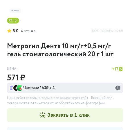
X2
5.0
КОД ТОВАРА:
40101
4
отзыва
Метрогил Дента 10 мг/г+0,5 мг/г
гель стоматологический 20 г 1 шт
ЦЕНА:
+
17
571 ₽
Частями
143
₽ х 4
Цена действительна только при заказе через сайт.
. Внешний вид
товара может отличаться от изображённого на фотографии.
заказать в 1 клик