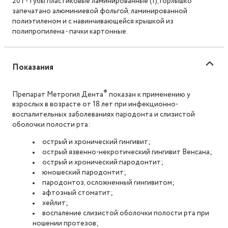
20 г - тубы пластиковые ламинированные (1), горлышко
запечатано алюминиевой фольгой, ламинированной
полиэтиленом и с навинчивающейся крышкой из
полипропилена - пачки картонные.
Показания
®
Препарат Метрогил Дента
показан к применению у
взрослых в возрасте от 18 лет при инфекционно-
воспалительных заболеваниях пародонта и слизистой
оболочки полости рта:
острый и хронический гингивит;
острый язвенно-некротический гингивит Венсана;
острый и хронический пародонтит;
юношеский пародонтит;
пародонтоз, осложненный гингивитом;
афтозный стоматит;
хейлит;
воспаление слизистой оболочки полости рта при
ношении протезов;