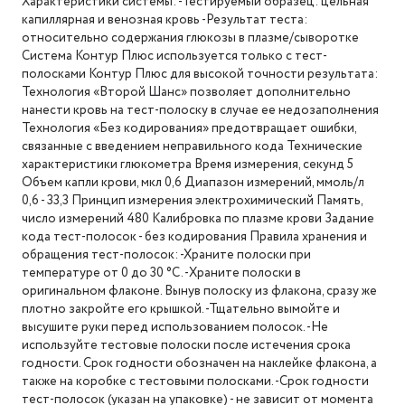
Характеристики системы: -Тестируемый образец: цельная
капиллярная и венозная кровь -Результат теста:
относительно содержания глюкозы в плазме/сыворотке
Система Контур Плюс используется только с тест-
полосками Контур Плюс для высокой точности результата:
Технология «Второй Шанс» позволяет дополнительно
нанести кровь на тест-полоску в случае ее недозаполнения
Технология «Без кодирования» предотвращает ошибки,
связанные с введением неправильного кода Технические
характеристики глюкометра Время измерения, секунд 5
Объем капли крови, мкл 0,6 Диапазон измерений, ммоль/л
0,6 - 33,3 Принцип измерения электрохимический Память,
число измерений 480 Калибровка по плазме крови Задание
кода тест-полосок - без кодирования Правила хранения и
обращения тест-полосок: -Храните полоски при
температуре от 0 до 30 °C. -Храните полоски в
оригинальном флаконе. Вынув полоску из флакона, сразу же
плотно закройте его крышкой. -Тщательно вымойте и
высушите руки перед использованием полосок. -Не
используйте тестовые полоски после истечения срока
годности. Срок годности обозначен на наклейке флакона, а
также на коробке с тестовыми полосками. -Срок годности
тест-полосок (указан на упаковке) - не зависит от момента