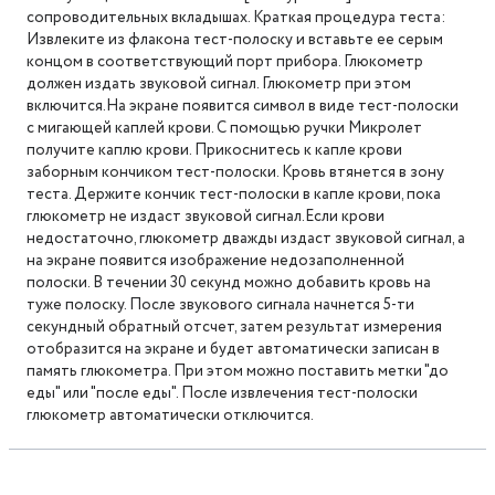
сопроводительных вкладышах. Краткая процедура теста:
Извлеките из флакона тест-полоску и вставьте ее серым
концом в соответствующий порт прибора. Глюкометр
должен издать звуковой сигнал. Глюкометр при этом
включится.На экране появится символ в виде тест-полоски
с мигающей каплей крови. С помощью ручки Микролет
получите каплю крови. Прикоснитесь к капле крови
заборным кончиком тест-полоски. Кровь втянется в зону
теста. Держите кончик тест-полоски в капле крови, пока
глюкометр не издаст звуковой сигнал.Если крови
недостаточно, глюкометр дважды издаст звуковой сигнал, а
на экране появится изображение недозаполненной
полоски. В течении 30 секунд можно добавить кровь на
туже полоску. После звукового сигнала начнется 5-ти
секундный обратный отсчет, затем результат измерения
отобразится на экране и будет автоматически записан в
память глюкометра. При этом можно поставить метки "до
еды" или "после еды". После извлечения тест-полоски
глюкометр автоматически отключится.