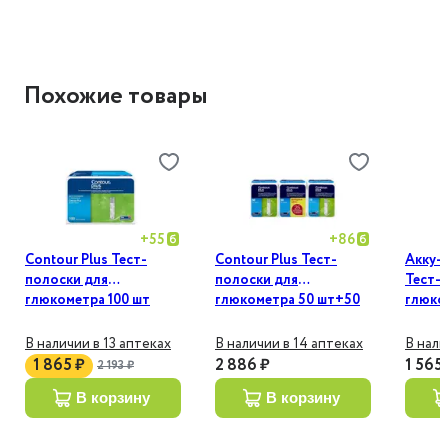
Похожие товары
+
55
+
86
Contour Plus Тест-
Contour Plus Тест-
Акку-
полоски для
полоски для
Тест-
глюкометра 100 шт
глюкометра 50 шт+50
глюко
шт+25 шт
В наличии в 13 аптеках
В наличии в 14 аптеках
В нали
1 865 ₽
2 886 ₽
1 565
2 193 ₽
в корзину
в корзину