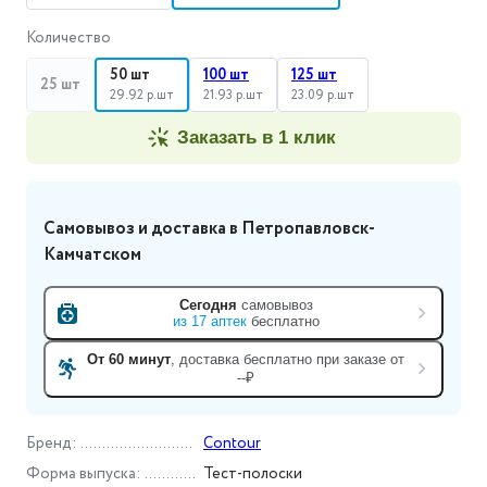
Количество
50 шт
100 шт
125 шт
25 шт
29.92 р.шт
21.93 р.шт
23.09 р.шт
заказать в 1 клик
Самовывоз и доставка
в Петропавловск-
Камчатском
Сегодня
самовывоз
из
17
аптек
бесплатно
От 60 минут
, доставка
бесплатно при заказе от
--₽
Бренд
:
Contour
Форма выпуска
:
Тест-полоски