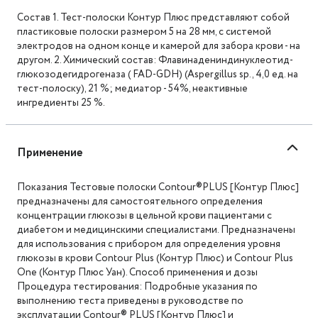
Состав 1. Тест-полоски Контур Плюс представляют собой
пластиковые полоски размером 5 на 28 мм, с системой
электродов на одном конце и камерой для забора крови - на
другом. 2. Химический состав: Флавинадениндинуклеотид-
глюкозодегидрогеназа ( FAD-GDH) (Aspergillus sp., 4,0 ед. на
тест-полоску), 21 %; медиатор - 54%, неактивные
ингредиенты 25 %.
Применение
Показания Тестовые полоски Contour®PLUS [Контур Плюс]
предназначены для самостоятельного определения
концентрации глюкозы в цельной крови пациентами с
диабетом и медицинскими специалистами. Предназначены
для использования с прибором для определения уровня
глюкозы в крови Contour Plus (Контур Плюс) и Contour Plus
One (Контур Плюс Уан). Способ применения и дозы
Процедура тестирования: Подробные указания по
выполнению теста приведены в руководстве по
эксплуатации Contour® PLUS [Контур Плюс] и