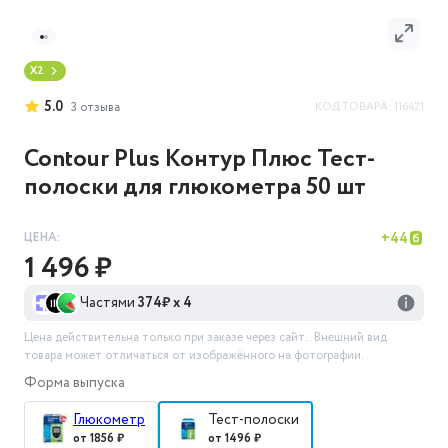
X2
5.0
КОД ТОВАРА:
116421
3
отзыва
Contour Plus Контур Плюс Тест-
полоски для глюкометра 50 шт
ЦЕНА:
+
44
1 496 ₽
Частями
374
₽ х 4
Цена действительна только при заказе через сайт.
. Внешний вид
товара может отличаться от изображённого на фотографии.
Форма выпуска
Глюкометр
Тест-полоски
от 1856 ₽
от 1496 ₽