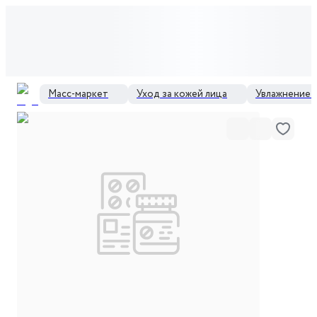
Масс-маркет
Уход за кожей лица
Увлажнение д