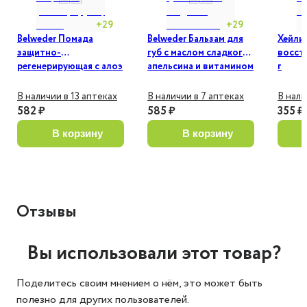
+
29
+
29
Belweder Помада
Belweder Бальзам для
Хейлип
защитно-
губ с маслом сладкого
восст
регенерирующая с алоэ
апельсина и витамином
г
витамином Е и
С 4 г
хлопковым маслом 4 г
В наличии в 13 аптеках
В наличии в 7 аптеках
В нали
582 ₽
585 ₽
355 ₽
в корзину
в корзину
Отзывы
Вы использовали этот товар?
Поделитесь своим мнением о нём, это может быть
полезно для других пользователей.