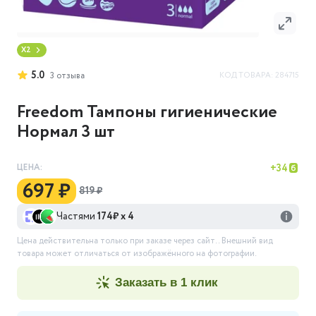
X2
5.0
КОД ТОВАРА:
284715
3
отзыва
Freedom Тампоны гигиенические
Нормал 3 шт
ЦЕНА:
+
34
697 ₽
819 ₽
Частями
174
₽ х 4
Цена действительна только при заказе через сайт.
. Внешний вид
товара может отличаться от изображённого на фотографии.
заказать в 1 клик