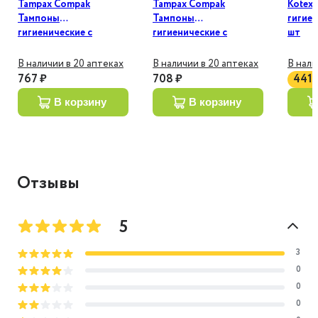
Tampax Compak
Tampax Compak
Kotex
Тампоны
Тампоны
гигиен
гигиенические с
гигиенические с
шт
аппликатором Super
аппликатором Super 16
plus 16 шт
шт
В наличии в 20 аптеках
В наличии в 20 аптеках
В нали
767 ₽
708 ₽
441 
в корзину
в корзину
Отзывы
5
3
0
0
0