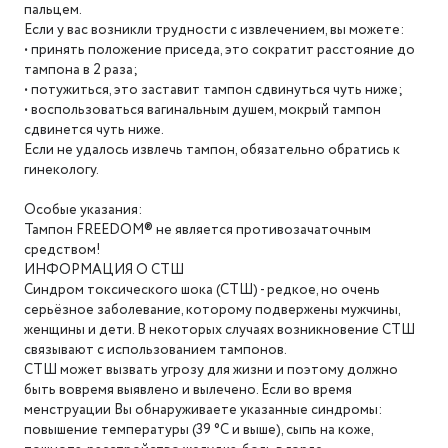
пальцем.
Если у вас возникли трудности с извлечением, вы можете:
• принять положение приседа, это сократит расстояние до
тампона в 2 раза;
• потужиться, это заставит тампон сдвинуться чуть ниже;
• воспользоваться вагинальным душем, мокрый тампон
сдвинется чуть ниже.
Если не удалось извлечь тампон, обязательно обратись к
гинекологу.
Особые указания:
Тампон FREEDOM® не является противозачаточным
средством!
ИНФОРМАЦИЯ О СТШ
Синдром токсического шока (СТШ) - редкое, но очень
серьёзное заболевание, которому подвержены мужчины,
женщины и дети. В некоторых случаях возникновение СТШ
связывают с использованием тампонов.
СТШ может вызвать угрозу для жизни и поэтому должно
быть вовремя выявлено и вылечено. Если во время
менструации Вы обнаруживаете указанные синдромы:
повышение температуры (39 °C и выше), сыпь на коже,