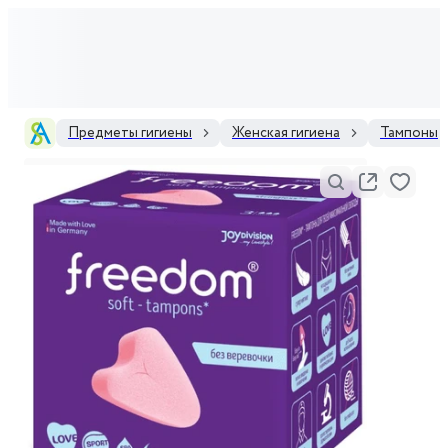
Предметы гигиены
Женская гигиена
Тампоны