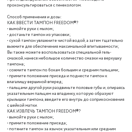
проконсультироваться с гинекологом.
Способ применения и дозы:
КАК ВВЕСТИ ТАМПОН FREEDOM®?
• вымойте руки с мылом;
• достаньте тампон из упаковки;
• сухой тампон увлажните чистой водой, а затем тщательно
выжмите для обеспечения максимальной впитываемости;
Вы также можете воспользоваться специальной гель-
смазкой, нанеся небольшое количество смазки на верхушку
тампона;
• сожмите тампон по бокам большим и средним пальцами;
• примите положение приседа и поднести тампон к
влагалищу вершиной вперед;
• пальцами другой руки раздвиньте половые губы и, опираясь
указательным пальцем на впадинку, которую образуют
крылышки тампона, введите его внутрь до соприкосновения
с шейкой матки.
КАК ИЗВЛЕЧЬ ТАМПОН FREEDOM®?
• вымойте руки с мылом;
• примите положение приседа;
• потяните тампон за язычок указательным или средним