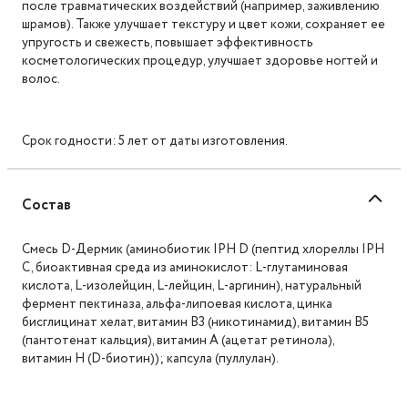
после травматических воздействий (например, заживлению
шрамов). Также улучшает текстуру и цвет кожи, сохраняет ее
упругость и свежесть, повышает эффективность
косметологических процедур, улучшает здоровье ногтей и
волос.
Срок годности: 5 лет от даты изготовления.
Состав
Смесь D-Дермик (аминобиотик IPH D (пептид хлореллы IPH
C, биоактивная среда из аминокислот: L-глутаминовая
кислота, L-изолейцин, L-лейцин, L-аргинин), натуральный
фермент пектиназа, альфа-липоевая кислота, цинка
бисглицинат хелат, витамин B3 (никотинамид), витамин B5
(пантотенат кальция), витамин A (ацетат ретинола),
витамин H (D-биотин)); капсула (пуллулан).