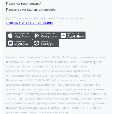
Политика рекомендаций
Продажа дистанционным способом
©
2026
Сеть аптек «СуперАптека». Все права защищены.
Лицензия №: ЛО–78-02-004014
Согласно положениями Статьи 437(2) ГК РФ представленная на сайте
информация носит исключительно ознакомительный характер и не
является публичной офертой. Сеть аптек «СуперАптека»
осуществляет доставку на дом лекарственных препаратов,
отпускаемым без рецепта, согласно Указу Президента Российской
Федерации от 17.03.2020 № 187 «О розничной торговле
лекарственными препаратами для медицинского применения». Не
осуществляем дистанционную продажу рецептурных лекарственных
средств и БАД. Рецептурные лекарственные средства можно получить
только при помощи самовывоза в аптеке при предоставлении рецепта,
выписанного врачом. Бронирование товара выполняется при условиях
последующего выкупа заказа в выбранном аптечном пункте. Цена
действительна только при заказе через сайт.