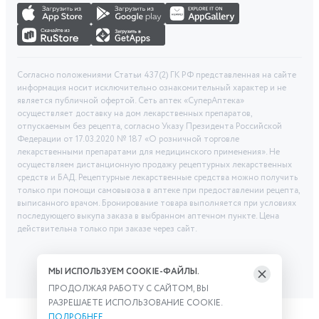
Согласно положениями Статьи 437(2) ГК РФ представленная на сайте
информация носит исключительно ознакомительный характер и не
является публичной офертой. Сеть аптек «СуперАптека»
осуществляет доставку на дом лекарственных препаратов,
отпускаемым без рецепта, согласно Указу Президента Российской
Федерации от 17.03.2020 № 187 «О розничной торговле
лекарственными препаратами для медицинского применения». Не
осуществляем дистанционную продажу рецептурных лекарственных
средств и БАД. Рецептурные лекарственные средства можно получить
только при помощи самовывоза в аптеке при предоставлении рецепта,
выписанного врачом. Бронирование товара выполняется при условиях
последующего выкупа заказа в выбранном аптечном пункте. Цена
действительна только при заказе через сайт.
МЫ ИСПОЛЬЗУЕМ COOKIE-ФАЙЛЫ.
ПРОДОЛЖАЯ РАБОТУ С САЙТОМ, ВЫ
РАЗРЕШАЕТЕ ИСПОЛЬЗОВАНИЕ COOKIE.
ПОДРОБНЕЕ