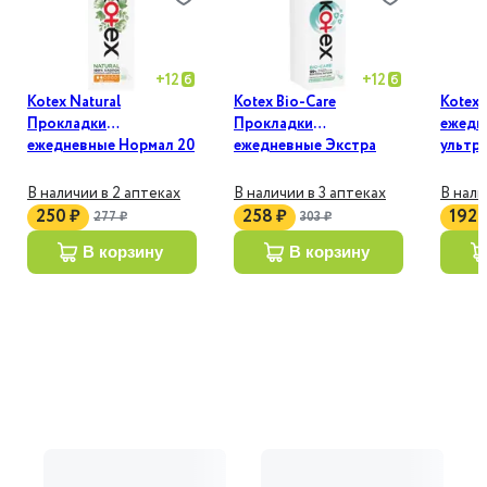
+
12
+
12
Kotex Natural
Kotex Bio-Care
Kotex
Прокладки
Прокладки
ежедн
ежедневные Нормал 20
ежедневные Экстра
ультр
шт
Тонкие 20 шт
В наличии в 2 аптеках
В наличии в 3 аптеках
В нали
250 ₽
258 ₽
192 
277 ₽
303 ₽
в корзину
в корзину