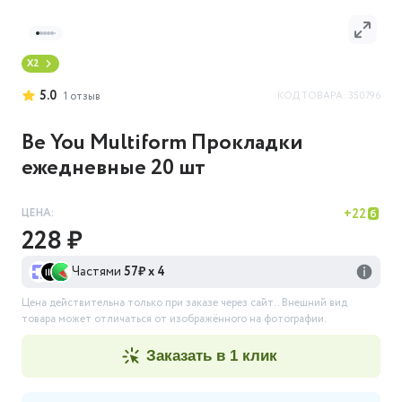
X2
5.0
КОД ТОВАРА:
350796
1
отзыв
Be You Multiform Прокладки
ежедневные 20 шт
ЦЕНА:
+
22
228 ₽
Частями
57
₽ х 4
Цена действительна только при заказе через сайт.
. Внешний вид
товара может отличаться от изображённого на фотографии.
заказать в 1 клик