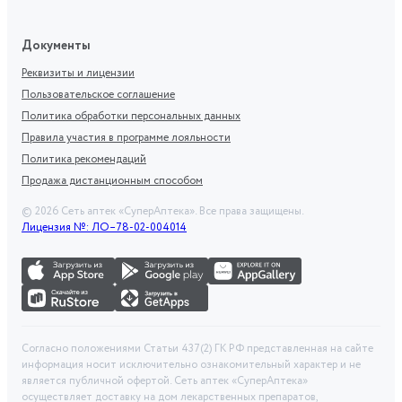
Документы
Реквизиты и лицензии
Пользовательское соглашение
Политика обработки персональных данных
Правила участия в программе лояльности
Политика рекомендаций
Продажа дистанционным способом
©
2026
Сеть аптек «СуперАптека». Все права защищены.
Лицензия №: ЛО–78-02-004014
Согласно положениями Статьи 437(2) ГК РФ представленная на сайте
информация носит исключительно ознакомительный характер и не
является публичной офертой. Сеть аптек «СуперАптека»
осуществляет доставку на дом лекарственных препаратов,