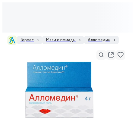
Герпес
Мази и помады
Алломедин