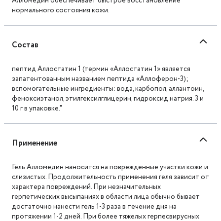
Алломедин обеспечивает быстрое восстановление
нормального состояния кожи.
Состав
пептид Аллостатин 1 (термин «Аллостатин 1» является
запатентованным названием пептида «Аллоферон-3);
вспомогательные ингредиенты: вода, карбопол, аллантоин,
феноксиэтанол, этилгексилглицерин, гидроксид натрия. 3 и
10 г в упаковке."
Применение
Гель Алломедин наносится на поврежденные участки кожи и
слизистых. Продолжительность применения геля зависит от
характера повреждений. При незначительных
герпетических высыпаниях в области лица обычно бывает
достаточно нанести гель 1-3 раза в течение дня на
протяжении 1-2 дней. При более тяжелых герпесвирусных