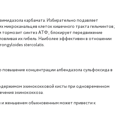
зимидазола карбамата. Избирательно подавляет
х микроканальцев клеток кишечного тракта гельминтов;
 и тормозит синтез АТФ; блокирует передвижение
условливая их гибель. Наиболее эффективен в отношении
ongyloides stercolatis.
 повышение концентрации албендазола сульфоксида в
содержимом эхинококковой кисты при одновременном
ечения эхинококкоза.
 и женьшенем обыкновенным может привести к