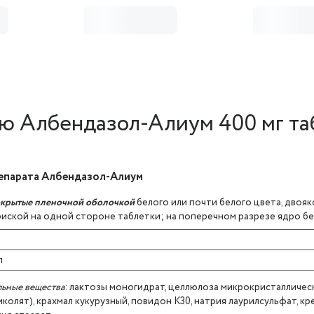
ю Албендазол-Алиум 400 мг таб
епарата Албендазол-Алиум
покрытые пленочной оболочкой
белого или почти белого цвета, двоя
риской на одной стороне таблетки; на поперечном разрезе ядро бе
л
ьные вещества
: лактозы моногидрат, целлюлоза микрокристаллическ
иколят), крахмал кукурузный, повидон К30, натрия лаурилсульфат, 