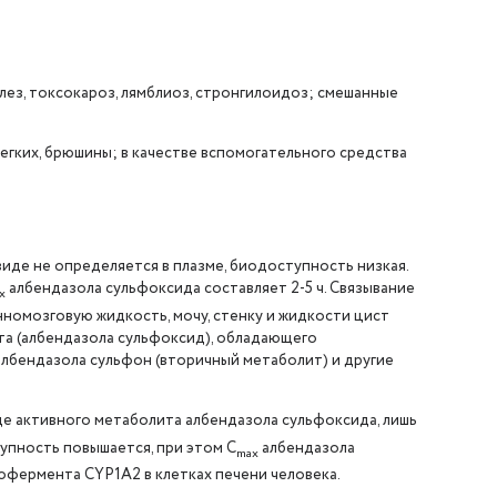
ез, токсокароз, лямблиоз, стронгилоидоз; смешанные
гких, брюшины; в качестве вспомогательного средства
иде не определяется в плазме, биодоступность низкая.
албендазола сульфоксида составляет 2-5 ч. Связывание
x
инномозговую жидкость, мочу, стенку и жидкости цист
та (албендазола сульфоксид), обладающего
лбендазола сульфон (вторичный метаболит) и другие
иде активного метаболита албендазола сульфоксида, лишь
упность повышается, при этом C
албендазола
max
офермента CYP1A2 в клетках печени человека.