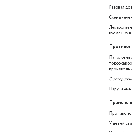
Разовая доза
Схема лечен
Лекарствен
входящих в 
Противопо
Патология с
токсокароз 
производны
С осторожн
Нарушение 
Применени
Противопока
У детей ст