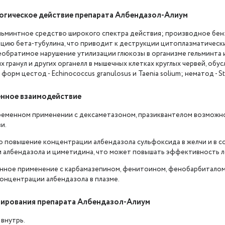
гическое действие препарата Албендазол-Алиум
ьминтное средство широкого спектра действия; производное бен
цию бета-тубулина, что приводит к деструкции цитоплазматически
еобратимое нарушение утилизации глюкозы в организме гельминта
 гранул и других органелл в мышечных клетках круглых червей, об
форм цестод - Echinococcus granulosus и Taenia solium; нематод - Str
нное взаимодействие
еменном применении с дексаметазоном, празиквантелом возможно
и.
 повышение концентрации албендазола сульфоксида в желчи и в 
 албендазола и циметидина, что может повышать эффективность л
ное применение с карбамазепином, фенитоином, фенобарбиталом
онцентрации албендазола в плазме.
ирования препарата Албендазол-Алиум
 внутрь.