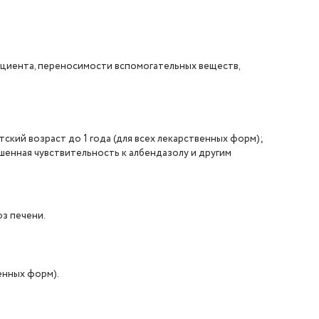
ациента, переносимости вспомогательных веществ,
тский возраст до 1 года (для всех лекарственных форм);
ышенная чувствительность к албендазолу и другим
з печени.
енных форм).