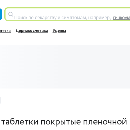
Поиск по лекарству и симптомам, например,
гинкоу
птеки
Дермакосметика
Уценка
 таблетки покрытые пленочной