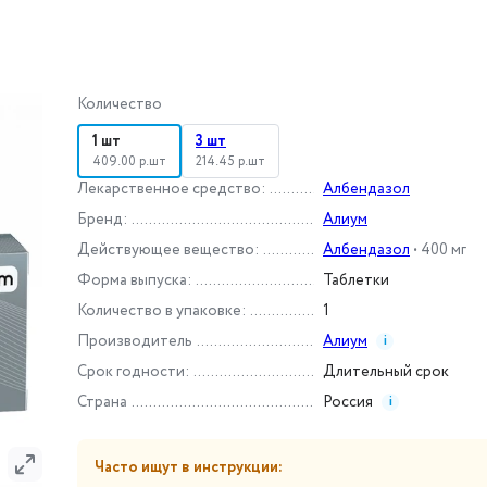
Количество
1 шт
3 шт
409.00 р.шт
214.45 р.шт
Лекарственное средство
:
Албендазол
Бренд
:
Алиум
Действующее вещество
:
Албендазол
•
400 мг
Форма выпуска
:
Таблетки
Количество в упаковке
:
1
Производитель
Алиум
i
Срок годности
:
Длительный срок
Страна
Россия
i
Часто ищут в инструкции: