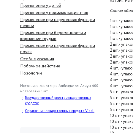
натрия, маг
Применение у детей
Состав обол
Применение у пожилых пациентов
Применение при нарушениях функции
1 шт. - упа
печени
1 шт. - упа
1 шт. - упа
Применение при беременности и
1 шт. - упа
кормлении грудью
2 шт. - упа
Применение при нарушениях функции
2 шт. - упа
почек
2 шт. - упа
Особые указания
2 шт. - упа
Побочное действие
4 шт. - упа
Нозологии
4 шт. - упа
4 шт. - упа
4 шт. - упа
Источники аннотации
Албендазол-Алиум 400
мг таблетки 1 шт
5 шт. - упа
5 шт. - упа
Государственный реестр лекарственных
средств;
5 шт. - упа
5 шт. - упа
Справочник лекарственных средств Vidal.
10 шт. - уп
10 шт. - уп
10 шт. - уп