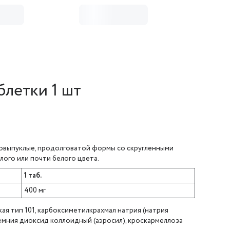
летки 1 шт
ковыпуклые, продолговатой формы со скругленными
лого или почти белого цвета.
1 таб.
400 мг
ая тип 101, карбоксиметилкрахмал натрия (натрия
кремния диоксид коллоидный (аэросил), кроскармеллоза