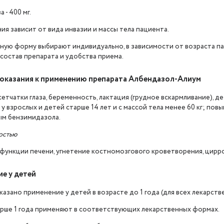
 - 400 мг.
ия зависит от вида инвазии и массы тела пациента.
ную форму выбирают индивидуально, в зависимости от возраста п
состав препарата и удобства приема.
казания к применению препарата Албендазол-Алиум
етчатки глаза, беременность, лактация (грудное вскармливание), де
у взрослых и детей старше 14 лет и с массой тела менее 60 кг; пов
м бензимидазола.
остью
функции печени, угнетение костномозгового кроветворения, цирро
е у детей
зано применение у детей в возрасте до 1 года (для всех лекарств
арше 1 года применяют в соответствующих лекарственных формах.