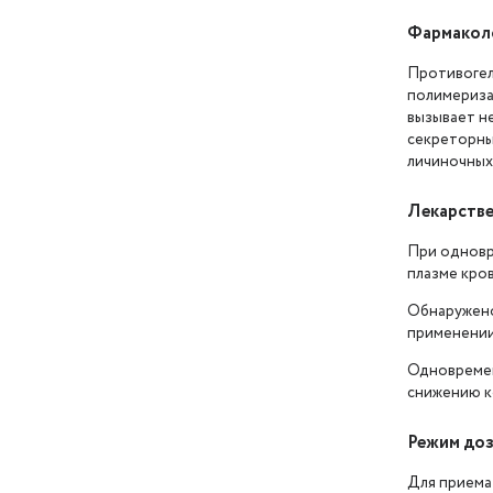
Фармаколо
Противогел
полимериза
вызывает н
секреторных
личиночных 
Лекарстве
При одновр
плазме кров
Обнаружено
применении
Одновремен
снижению к
Режим доз
Для приема