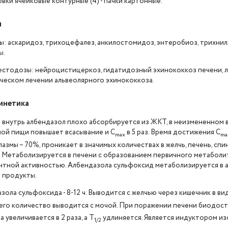
аковки ячейковые контурные (4) - пачки картонные.
я
: аскаридоз, трихоцефалез, анкилостомидоз, энтеробиоз, трихнилл
ы.
естодозы: нейроцистицеркоз, гидатидозный эхинококкоз печени, ле
ическом лечении альвеолярного эхинококкоза.
инетика
 внутрь албендазол плохо абсорбируется из ЖКТ, в неизмененном в
ой пищи повышает всасывание и C
в 5 раз. Время достижения C
max
ma
лазмы – 70%, проникает в значимых количествах в желчь, печень, сп
. Метаболизируется в печени с образованием первичного метаболи
нтной активностью. Албендазола сульфоксид метаболизируется в а
 продукты.
зола сульфоксида - 8-12 ч. Выводится с желчью через кишечник в в
его количество выводится с мочой. При поражении печени биодост
 увеличивается в 2 раза, а T
удлиняется. Является индуктором из
1/2