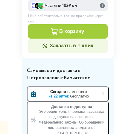
Частями
102
₽ х 4
Цена действительна только при заказе через
сайт.
в корзину
заказать в 1 клик
Самовывоз и доставка
в
Петропавловск-Камчатском
Сегодня
самовывоз
из
22
аптек
бесплатно
Доставка недоступна
Это рецептурный препарат, доставка
недоступна на основании
Федерального закона «Об обращении
лекарственных средств» от
12.04.2010 N 61-ФЗ