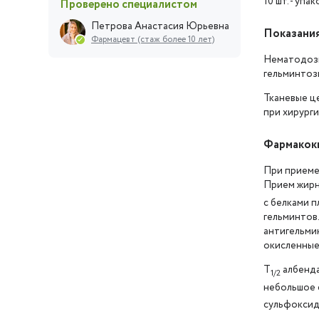
10 шт. - уп
Проверено специалистом
Петрова Анастасия Юрьевна
Показани
Фармацевт (стаж более 10 лет)
Нематодозы
гельминтоз
Тканевые ц
при хирург
Фармакок
При приеме
Прием жирн
с белками п
гельминтов
антигельми
окисленные
T
албенда
1/2
небольшое 
сульфоксида