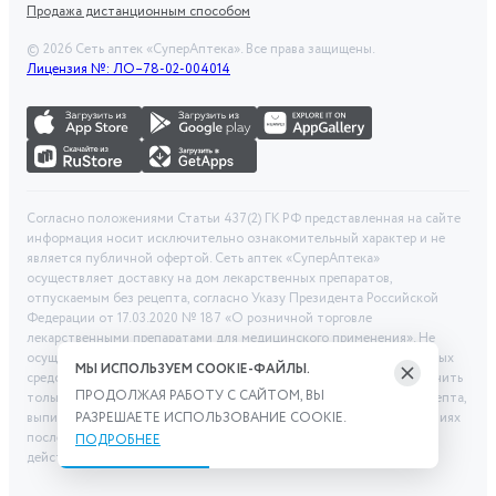
Продажа дистанционным способом
©
2026
Сеть аптек «СуперАптека». Все права защищены.
Лицензия №: ЛО–78-02-004014
Согласно положениями Статьи 437(2) ГК РФ представленная на сайте
информация носит исключительно ознакомительный характер и не
является публичной офертой. Сеть аптек «СуперАптека»
осуществляет доставку на дом лекарственных препаратов,
отпускаемым без рецепта, согласно Указу Президента Российской
Федерации от 17.03.2020 № 187 «О розничной торговле
лекарственными препаратами для медицинского применения». Не
осуществляем дистанционную продажу рецептурных лекарственных
МЫ ИСПОЛЬЗУЕМ COOKIE-ФАЙЛЫ.
средств и БАД. Рецептурные лекарственные средства можно получить
ПРОДОЛЖАЯ РАБОТУ С САЙТОМ, ВЫ
только при помощи самовывоза в аптеке при предоставлении рецепта,
выписанного врачом. Бронирование товара выполняется при условиях
РАЗРЕШАЕТЕ ИСПОЛЬЗОВАНИЕ COOKIE.
последующего выкупа заказа в выбранном аптечном пункте. Цена
ПОДРОБНЕЕ
действительна только при заказе через сайт.