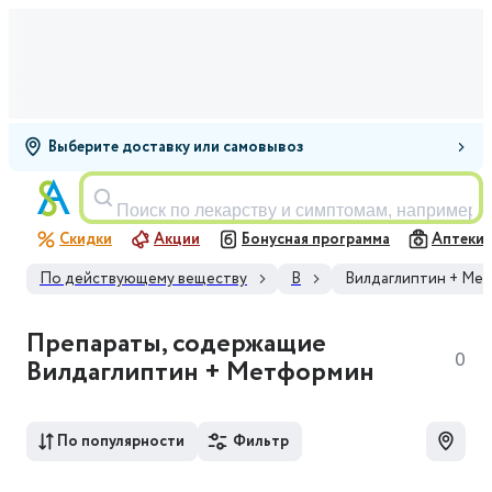
Выберите доставку или самовывоз
Поиск по лекарству и симптомам, например,
Скидки
Акции
Бонусная программа
Аптеки
По действующему веществу
В
Вилдаглиптин + Ме
Препараты, содержащие
0
Вилдаглиптин + Метформин
По популярности
Фильтр