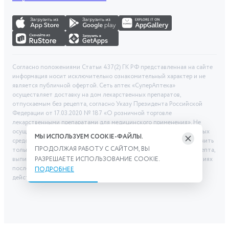
Согласно положениями Статьи 437(2) ГК РФ представленная на сайте
информация носит исключительно ознакомительный характер и не
является публичной офертой. Сеть аптек «СуперАптека»
осуществляет доставку на дом лекарственных препаратов,
отпускаемым без рецепта, согласно Указу Президента Российской
Федерации от 17.03.2020 № 187 «О розничной торговле
лекарственными препаратами для медицинского применения». Не
осуществляем дистанционную продажу рецептурных лекарственных
МЫ ИСПОЛЬЗУЕМ COOKIE-ФАЙЛЫ.
средств и БАД. Рецептурные лекарственные средства можно получить
ПРОДОЛЖАЯ РАБОТУ С САЙТОМ, ВЫ
только при помощи самовывоза в аптеке при предоставлении рецепта,
выписанного врачом. Бронирование товара выполняется при условиях
РАЗРЕШАЕТЕ ИСПОЛЬЗОВАНИЕ COOKIE.
последующего выкупа заказа в выбранном аптечном пункте. Цена
ПОДРОБНЕЕ
действительна только при заказе через сайт.