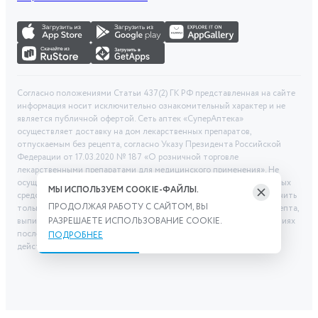
Согласно положениями Статьи 437(2) ГК РФ представленная на сайте
информация носит исключительно ознакомительный характер и не
является публичной офертой. Сеть аптек «СуперАптека»
осуществляет доставку на дом лекарственных препаратов,
отпускаемым без рецепта, согласно Указу Президента Российской
Федерации от 17.03.2020 № 187 «О розничной торговле
лекарственными препаратами для медицинского применения». Не
осуществляем дистанционную продажу рецептурных лекарственных
МЫ ИСПОЛЬЗУЕМ COOKIE-ФАЙЛЫ.
средств и БАД. Рецептурные лекарственные средства можно получить
ПРОДОЛЖАЯ РАБОТУ С САЙТОМ, ВЫ
только при помощи самовывоза в аптеке при предоставлении рецепта,
выписанного врачом. Бронирование товара выполняется при условиях
РАЗРЕШАЕТЕ ИСПОЛЬЗОВАНИЕ COOKIE.
последующего выкупа заказа в выбранном аптечном пункте. Цена
ПОДРОБНЕЕ
действительна только при заказе через сайт.