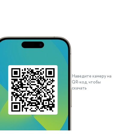
Наведите камеру на
QR-код, чтобы
скачать