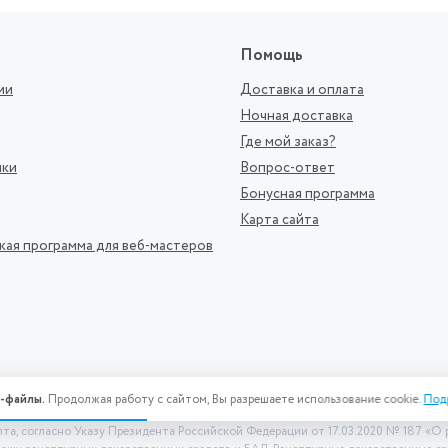
Помощь
ии
Доставка и оплата
Ночная доставка
Где мой заказ?
ики
Вопрос-ответ
Бонусная программа
Карта сайта
кая программа для веб-мастеров
-файлы.
Продолжая работу с сайтом, Вы разрешаете использование cookie.
Под
йте информация носит исключительно ознакомительный характер и не является
пта, согласно Указу Президента Российской Федерации от 17.03.2020 № 187 «О