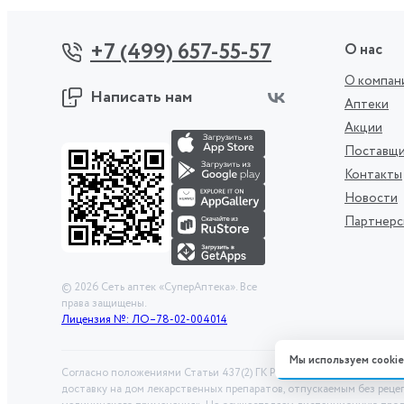
+7 (499) 657-55-57
О нас
О компан
Написать нам
Аптеки
Акции
Поставщ
Контакты
Новости
Партнерс
©
2026
Сеть аптек «СуперАптека». Все
права защищены.
Лицензия №: ЛО–78-02-004014
Мы используем cookie
Согласно положениями Статьи 437(2) ГК РФ представленная на са
доставку на дом лекарственных препаратов, отпускаемым без реце