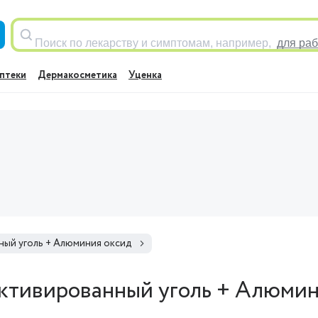
Поиск по лекарству и симптомам, например,
для раб
птеки
Дермакосметика
Уценка
ный уголь + Алюминия оксид
ктивированный уголь + Алюмин