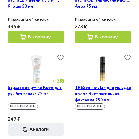
паста для детей с 7 лет
паста Органические масла-
Ягоды 50 мл
Алоэ 75 мл
В наличии в 1 аптеке
В наличии в 1 аптеке
384 ₽
273 ₽
в корзину
в корзину
+
12
Бархатные ручки Крем для
TRESemme Лак для укладки
рук без запаха 72 мл
волос Экстрасильная
фиксация 250 мл
НЕТ В РЕГИОНЕ
НЕТ В РЕГИОНЕ
247 ₽
аналоги