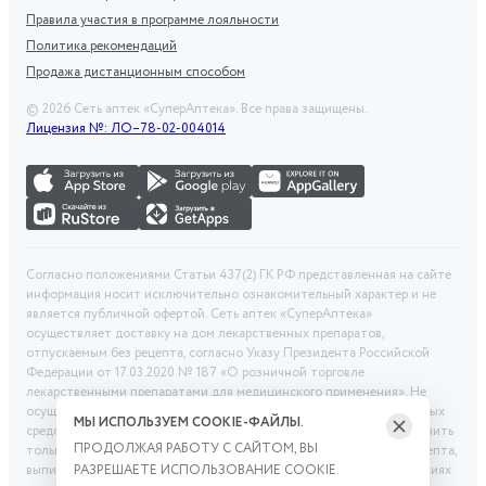
Правила участия в программе лояльности
Политика рекомендаций
Продажа дистанционным способом
©
2026
Сеть аптек «СуперАптека». Все права защищены.
Лицензия №: ЛО–78-02-004014
Согласно положениями Статьи 437(2) ГК РФ представленная на сайте
информация носит исключительно ознакомительный характер и не
является публичной офертой. Сеть аптек «СуперАптека»
осуществляет доставку на дом лекарственных препаратов,
отпускаемым без рецепта, согласно Указу Президента Российской
Федерации от 17.03.2020 № 187 «О розничной торговле
лекарственными препаратами для медицинского применения». Не
осуществляем дистанционную продажу рецептурных лекарственных
МЫ ИСПОЛЬЗУЕМ COOKIE-ФАЙЛЫ.
средств и БАД. Рецептурные лекарственные средства можно получить
ПРОДОЛЖАЯ РАБОТУ С САЙТОМ, ВЫ
только при помощи самовывоза в аптеке при предоставлении рецепта,
выписанного врачом. Бронирование товара выполняется при условиях
РАЗРЕШАЕТЕ ИСПОЛЬЗОВАНИЕ COOKIE.