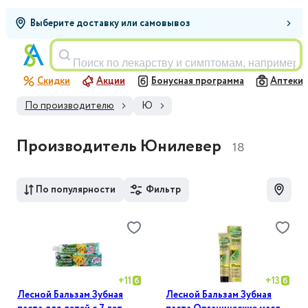
Выберите доставку или самовывоз
Поиск по лекарству и симптомам, например,
Скидки
Акции
Бонусная программа
Аптеки
По производителю
Ю
Производитель Юнилевер
18
По популярности
Фильтр
+
11
+
13
Лесной Бальзам Зубная
Лесной Бальзам Зубная