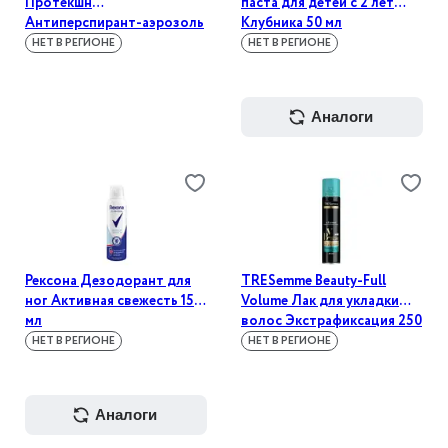
Протекшн
паста для детей с 2 лет
Антиперспирант-аэрозоль
Клубника 50 мл
Защита и свежесть 150 мл
НЕТ В РЕГИОНЕ
НЕТ В РЕГИОНЕ
аналоги
Рексона Дезодорант для
TRESemme Beauty-Full
ног Активная свежесть 150
Volume Лак для укладки
мл
волос Экстрафиксация 250
мл
НЕТ В РЕГИОНЕ
НЕТ В РЕГИОНЕ
аналоги