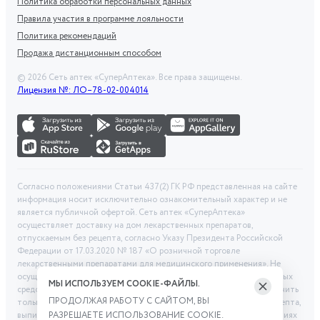
Политика обработки персональных данных
Правила участия в программе лояльности
Политика рекомендаций
Продажа дистанционным способом
©
2026
Сеть аптек «СуперАптека». Все права защищены.
Лицензия №: ЛО–78-02-004014
Согласно положениями Статьи 437(2) ГК РФ представленная на сайте
информация носит исключительно ознакомительный характер и не
является публичной офертой. Сеть аптек «СуперАптека»
осуществляет доставку на дом лекарственных препаратов,
отпускаемым без рецепта, согласно Указу Президента Российской
Федерации от 17.03.2020 № 187 «О розничной торговле
лекарственными препаратами для медицинского применения». Не
осуществляем дистанционную продажу рецептурных лекарственных
МЫ ИСПОЛЬЗУЕМ COOKIE-ФАЙЛЫ.
средств и БАД. Рецептурные лекарственные средства можно получить
ПРОДОЛЖАЯ РАБОТУ С САЙТОМ, ВЫ
только при помощи самовывоза в аптеке при предоставлении рецепта,
выписанного врачом. Бронирование товара выполняется при условиях
РАЗРЕШАЕТЕ ИСПОЛЬЗОВАНИЕ COOKIE.