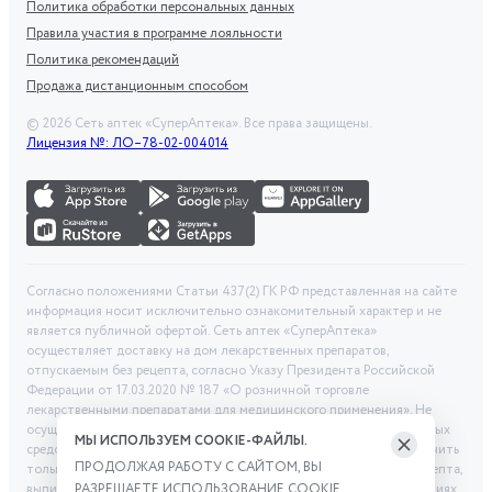
Политика обработки персональных данных
Правила участия в программе лояльности
Политика рекомендаций
Продажа дистанционным способом
©
2026
Сеть аптек «СуперАптека». Все права защищены.
Лицензия №: ЛО–78-02-004014
Согласно положениями Статьи 437(2) ГК РФ представленная на сайте
информация носит исключительно ознакомительный характер и не
является публичной офертой. Сеть аптек «СуперАптека»
осуществляет доставку на дом лекарственных препаратов,
отпускаемым без рецепта, согласно Указу Президента Российской
Федерации от 17.03.2020 № 187 «О розничной торговле
лекарственными препаратами для медицинского применения». Не
осуществляем дистанционную продажу рецептурных лекарственных
МЫ ИСПОЛЬЗУЕМ COOKIE-ФАЙЛЫ.
средств и БАД. Рецептурные лекарственные средства можно получить
ПРОДОЛЖАЯ РАБОТУ С САЙТОМ, ВЫ
только при помощи самовывоза в аптеке при предоставлении рецепта,
выписанного врачом. Бронирование товара выполняется при условиях
РАЗРЕШАЕТЕ ИСПОЛЬЗОВАНИЕ COOKIE.