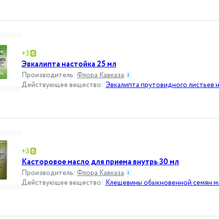
+
3
Эвкалипта настойка 25 мл
Производитель
:
Флора Кавказа
i
Действующее вещество
:
Эвкалипта прутовидного листьев 
+
3
Касторовое масло для приема внутрь 30 мл
Производитель
:
Флора Кавказа
i
Действующее вещество
:
Клещевины обыкновенной семян м