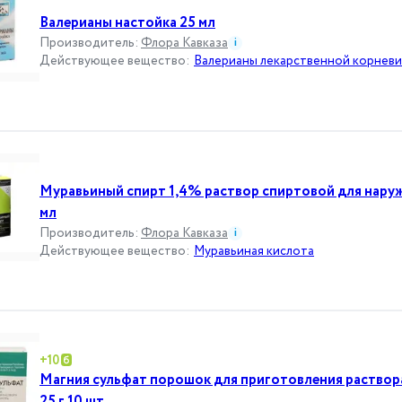
Валерианы настойка 25 мл
Производитель
:
Флора Кавказа
i
Действующее вещество
:
Валерианы лекарственной корневи
Муравьиный спирт 1,4% раствор спиртовой для нару
мл
Производитель
:
Флора Кавказа
i
Действующее вещество
:
Муравьиная кислота
+
10
Магния сульфат порошок для приготовления раствора
25 г 10 шт