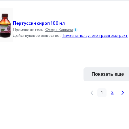
Пертуссин сироп 100 мл
Производитель
:
Флора Кавказа
i
Действующее вещество
:
Тимьяна ползучего травы экстракт
показать еще
1
2