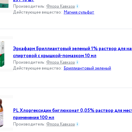
Производитель
:
Флора Кавказа
i
Действующее вещество
:
Магния сульфат
Эркафарм Бриллиантовый зеленый 1% раствор для н
спиртовой с крышкой-помазком 10 мл
Производитель
:
Флора Кавказа
i
Действующее вещество
:
Бриллиантовый зеленый
PL Хлоргексидин биглюконат 0,05% раствор для мес
применения 100 мл
Производитель
:
Флора Кавказа
i