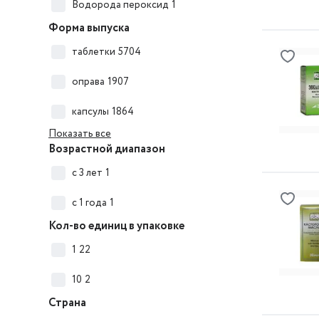
Водорода пероксид
1
Форма выпуска
таблетки
5704
оправа
1907
капсулы
1864
Показать все
Возрастной диапазон
с 3 лет
1
с 1 года
1
Кол-во единиц в упаковке
1
22
10
2
Страна