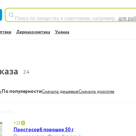
Поиск по лекарству и симптомам, например,
для раб
птеки
Дермакосметика
Уценка
каза
24
ю
По популярности
Cначала дешевые
Cначала дорогие
+
23
Простосорб порошок 50 г