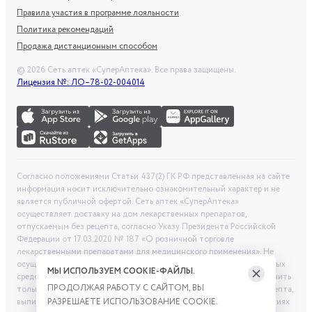
Правила участия в программе лояльности
Политика рекомендаций
Продажа дистанционным способом
©
2026
Сеть аптек «СуперАптека». Все права защищены.
Лицензия №: ЛО–78-02-004014
Согласно положениями Статьи 437(2) ГК РФ представленная на сайте
информация носит исключительно ознакомительный характер и не
является публичной офертой. Сеть аптек «СуперАптека»
осуществляет доставку на дом лекарственных препаратов,
отпускаемым без рецепта, согласно Указу Президента Российской
Федерации от 17.03.2020 № 187 «О розничной торговле
лекарственными препаратами для медицинского применения». Не
осуществляем дистанционную продажу рецептурных лекарственных
МЫ ИСПОЛЬЗУЕМ COOKIE-ФАЙЛЫ.
средств и БАД. Рецептурные лекарственные средства можно получить
ПРОДОЛЖАЯ РАБОТУ С САЙТОМ, ВЫ
только при помощи самовывоза в аптеке при предоставлении рецепта,
выписанного врачом. Бронирование товара выполняется при условиях
РАЗРЕШАЕТЕ ИСПОЛЬЗОВАНИЕ COOKIE.