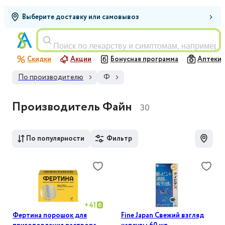
Выберите доставку или самовывоз
Поиск по лекарству и симптомам, например,
Скидки
Акции
Бонусная программа
Аптеки
По производителю
Ф
Производитель Файн
30
По популярности
Фильтр
+
41
Фертина порошок для
Fine Japan Свежий взгляд