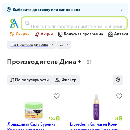
Выберите доставку или самовывоз
Поиск по лекарству и симптомам, например,
Скидки
Акции
Бонусная программа
Аптеки
По производителю
Д
Производитель Дина +
81
По популярности
Фильтр
+
55
+
61
Лошадиная Сила Буренка
Librederm Коллаген Крем