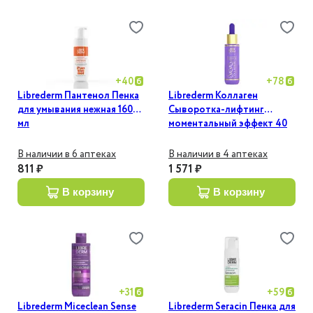
+
40
+
78
Librederm Пантенол Пенка
Librederm Коллаген
для умывания нежная 160
Сыворотка-лифтинг
мл
моментальный эффект 40
мл
В наличии в 6 аптеках
В наличии в 4 аптеках
811 ₽
1 571 ₽
в корзину
в корзину
+
31
+
59
Librederm Miceclean Sense
Librederm Seracin Пенка для