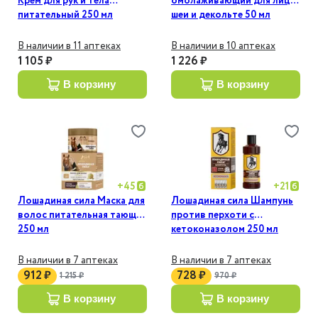
Крем для рук и тела
омолаживающий для лица
питательный 250 мл
шеи и декольте 50 мл
В наличии в 11 аптеках
В наличии в 10 аптеках
1 105 ₽
1 226 ₽
в корзину
в корзину
+
45
+
21
Лошадиная сила Маска для
Лошадиная сила Шампунь
волос питательная тающая
против перхоти с
250 мл
кетоконазолом 250 мл
В наличии в 7 аптеках
В наличии в 7 аптеках
912 ₽
728 ₽
1 215 ₽
970 ₽
в корзину
в корзину