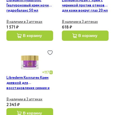
Librederm Hyaluronic
Librederm АЕВИТ Крем с
Гиалуроновый крем ночной
черникой против отеков
гидробаланс 50 мл
для кожи вокруг глаз 20 мл
В наличии в 3 аптеках
В наличии в 3 аптеках
1 571 ₽
618 ₽
в корзину
в корзину
+
117
Librederm Коллаген Крем
дневной для
восстановления сияния и
ровного цвета кожи SPF 15
50 мл
В наличии в 3 аптеках
2 345 ₽
в корзину