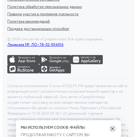
Политика обработки персональных данных
Правила участия в программе лояльности
Политика рекомендаций
Продажа дистанционным способом
©
2026
Сеть аптек «СуперАптека». Все права защищены.
Лицензия №: ЛО–78-02-004014
Согласно положениями Статьи 437(2) ГК РФ представленная на сайте
информация носит исключительно ознакомительный характер и не
является публичной офертой. Сеть аптек «СуперАптека»
осуществляет доставку на дом лекарственных препаратов,
отпускаемым без рецепта, согласно Указу Президента Российской
Федерации от 17.03.2020 № 187 «О розничной торговле
лекарственными препаратами для медицинского применения». Не
осуществляем дистанционную продажу рецептурных лекарственных
МЫ ИСПОЛЬЗУЕМ COOKIE-ФАЙЛЫ.
средств и БАД. Рецептурные лекарственные средства можно получить
ПРОДОЛЖАЯ РАБОТУ С САЙТОМ, ВЫ
только при помощи самовывоза в аптеке при предоставлении рецепта,