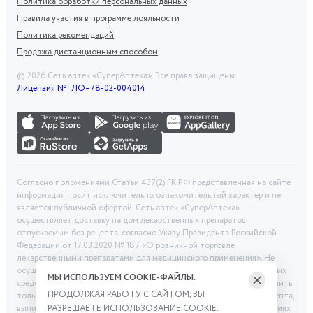
Политика обработки персональных данных
Правила участия в программе лояльности
Политика рекомендаций
Продажа дистанционным способом
©
2026
Сеть аптек «СуперАптека». Все права защищены.
Лицензия №: ЛО–78-02-004014
Согласно положениями Статьи 437(2) ГК РФ представленная на сайте
информация носит исключительно ознакомительный характер и не
является публичной офертой. Сеть аптек «СуперАптека»
осуществляет доставку на дом лекарственных препаратов,
отпускаемым без рецепта, согласно Указу Президента Российской
Федерации от 17.03.2020 № 187 «О розничной торговле
лекарственными препаратами для медицинского применения». Не
осуществляем дистанционную продажу рецептурных лекарственных
МЫ ИСПОЛЬЗУЕМ COOKIE-ФАЙЛЫ.
средств и БАД. Рецептурные лекарственные средства можно получить
ПРОДОЛЖАЯ РАБОТУ С САЙТОМ, ВЫ
только при помощи самовывоза в аптеке при предоставлении рецепта,
выписанного врачом. Бронирование товара выполняется при условиях
РАЗРЕШАЕТЕ ИСПОЛЬЗОВАНИЕ COOKIE.