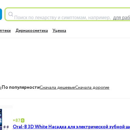
Поиск по лекарству и симптомам, например,
для раб
птеки
Дермакосметика
Уценка
ю
По популярности
Cначала дешевые
Cначала дорогие
+
87
Oral-B 3D White Насадка для электрической зубной щ