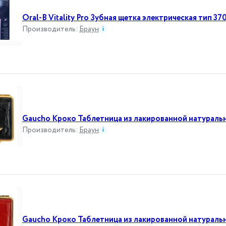
Oral-B Vitality Pro Зубная щетка электрическая тип 3
Производитель
:
Браун
i
Gaucho Кроко Таблетница из лакированной натураль
Производитель
:
Браун
i
Gaucho Кроко Таблетница из лакированной натураль