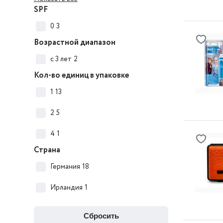
SPF
0
3
Возрастной диапазон
с 3 лет
2
Кол-во единиц в упаковке
1
13
2
5
4
1
Страна
Германия
18
Ирландия
1
сбросить