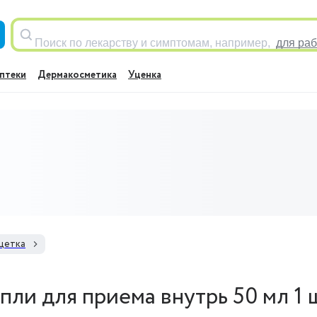
Поиск по лекарству и симптомам, например,
для раб
птеки
Дермакосметика
Уценка
щетка
пли для приема внутрь 50 мл 1 