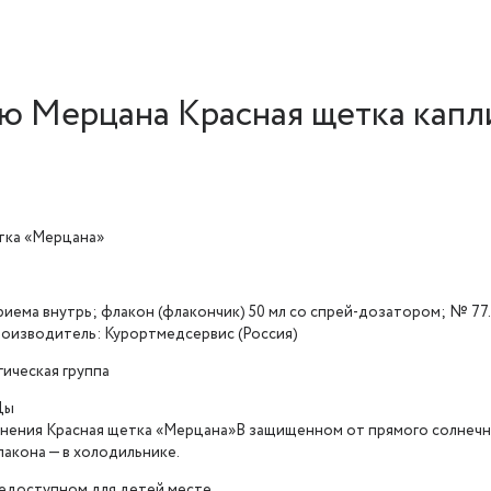
 Мерцана Красная щетка капли
тка «Мерцана»
риема внутрь; флакон (флакончик) 50 мл со спрей-дозатором; № 77.9
производитель: Курортмедсервис (Россия)
ическая группа
Ды
анения Красная щетка «Мерцана»В защищенном от прямого солнечног
лакона — в холодильнике.
недоступном для детей месте.