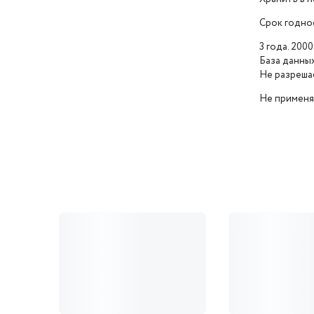
Срок годно
3 года. 200
База данны
Не разреша
Не применят