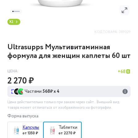
X2
КОД ТОВАРА:
389029
Ultrasupps Мультивитаминная
формула для женщин каплеты 60 шт
ЦЕНА:
+
68
2 270 ₽
Частями
568
₽ х 4
Цена действительна только при заказе через сайт.
. Внешний вид
товара может отличаться от изображённого на фотографии.
Форма выпуска
Капсулы
Таблетки
от 1350 ₽
от 2270 ₽