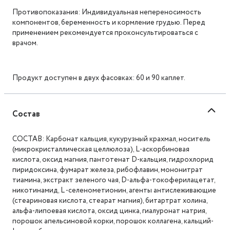
Противопоказания: Индивидуальная непереносимость
компонентов, беременность и кормление грудью. Перед
применением рекомендуется проконсультироваться с
врачом.
Продукт доступен в двух фасовках: 60 и 90 каплет.
Состав
СОСТАВ: Карбонат кальция, кукурузный крахмал, носитель
(микрокристаллическая целлюлоза), L-аскорбиновая
кислота, оксид магния, пантотенат D-кальция, гидрохлорид
пиридоксина, фумарат железа, рибофлавин, мононитрат
тиамина, экстракт зеленого чая, D-альфа-токоферилацетат,
никотинамид, L -селенометионин, агенты антислеживающие
(стеариновая кислота, стеарат магния), битартрат холина,
альфа-липоевая кислота, оксид цинка, гиалуронат натрия,
порошок апельсиновой корки, порошок коллагена, кальций-