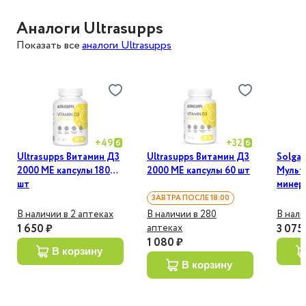
Аналоги Ultrasupps
Показать все
аналоги Ultrasupps
+
49
+
32
Ultrasupps Витамин Д3
Ultrasupps Витамин Д3
Solgar
2000 МЕ капсулы 180
2000 МЕ капсулы 60 шт
Мульт
шт
минер
для ж
ЗАВТРА ПОСЛЕ 18:00
60 шт
В наличии в 2 аптеках
В наличии в 280
В нали
аптеках
1 650 ₽
3 075
1 080 ₽
в корзину
в корзину