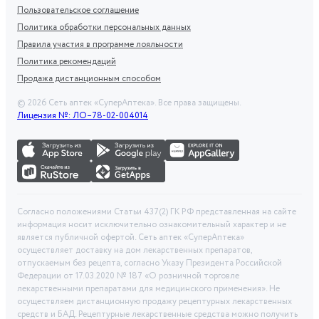
Пользовательское соглашение
Политика обработки персональных данных
Правила участия в программе лояльности
Политика рекомендаций
Продажа дистанционным способом
©
2026
Сеть аптек «СуперАптека». Все права защищены.
Лицензия №: ЛО–78-02-004014
Согласно положениями Статьи 437(2) ГК РФ представленная на сайте
информация носит исключительно ознакомительный характер и не
является публичной офертой. Сеть аптек «СуперАптека»
осуществляет доставку на дом лекарственных препаратов,
отпускаемым без рецепта, согласно Указу Президента Российской
Федерации от 17.03.2020 № 187 «О розничной торговле
лекарственными препаратами для медицинского применения». Не
осуществляем дистанционную продажу рецептурных лекарственных
средств и БАД. Рецептурные лекарственные средства можно получить