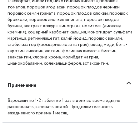
L-аскорбат, инозитол, никотиновая кислота, порошок
томатов, порошок ягод асаи, порошок плодов черники,
порошок семян граната, порошок плодов клюквы, порошок
брокколи, порошок листьев шпината, порошок плодов
бузины, экстракт кожуры винограда, носитель (диоксид
кремния), кошерный карбонат кальция, моногидрат сульфата
марганца, ретинилацетат, калий йодид, порошок ванили,
стабилизатор (кроскармеллоза натрия), оксид меди, бета-
каротин, ликопин, лютеин, фолиевая кислота, биотин,
зеаксантин, хлорид хрома, молибдат натрия,
цианокобаламин, холекальциферол, астаксантин.
Применение
Взрослым по 1-2 таблетке 1 раз в день во время еды, не
разжевывать, запивать водой. Продолжительность
ежедневного приема-1 месяц.