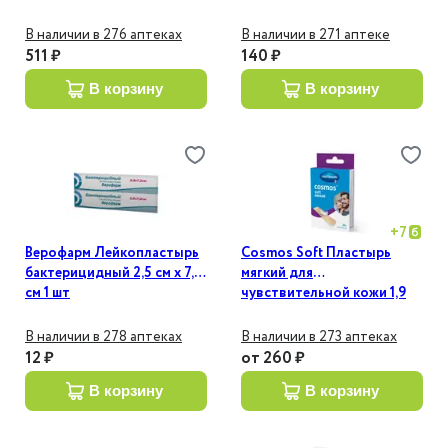
палец 10 шт
х 500 см
В наличии в 276 аптеках
В наличии в 271 аптеке
511 ₽
140 ₽
в корзину
в корзину
+
7
Верофарм Лейкопластырь
Cosmos Soft Пластырь
бактерицидный 2,5 см х 7,2
мягкий для
см 1 шт
чувствительной кожи 1,9
см х 7,2 см 20 шт
В наличии в 278 аптеках
В наличии в 273 аптеках
12 ₽
от
260 ₽
в корзину
в корзину