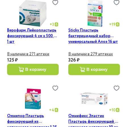
+
3
+
19
Верофарм Лейкопластырь
Sticky Пластырь
фиксирующий 4 см х 500 см
бактерицидный набор
1 шт
универсальный Алоэ 16 шт
В наличии в 271 аптеке
В наличии в 279 аптеках
125 ₽
326 ₽
в корзину
в корзину
+
4
+
10
Омнипор Пластырь
Омнификс Эластик
фиксирующий из
Пластырь фиксирующий из