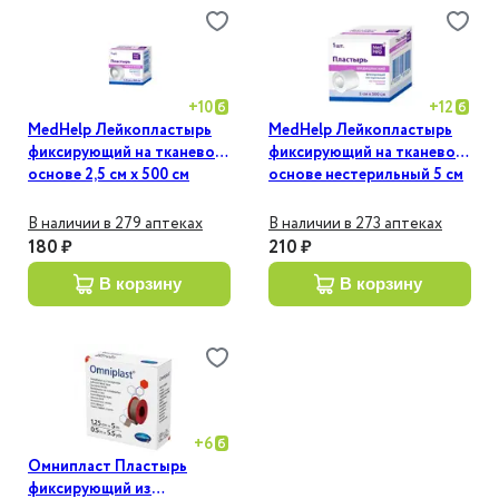
+
10
+
12
MedHelp Лейкопластырь
MedHelp Лейкопластырь
фиксирующий на тканевой
фиксирующий на тканевой
основе 2,5 см х 500 см
основе нестерильный 5 см
х 500 см
В наличии в 279 аптеках
В наличии в 273 аптеках
180 ₽
210 ₽
в корзину
в корзину
+
6
Омнипласт Пластырь
фиксирующий из