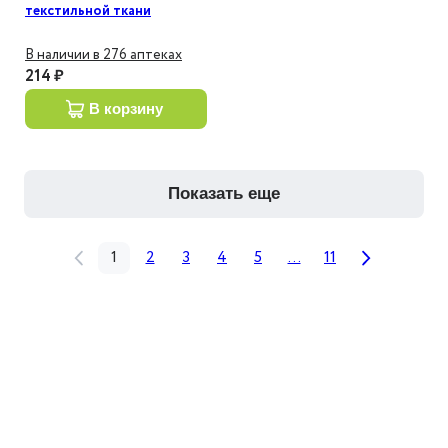
текстильной ткани
Телесный 1,25 см х 5 м 1 шт
В наличии в 276 аптеках
214 ₽
в корзину
показать еще
1
2
3
4
5
...
11