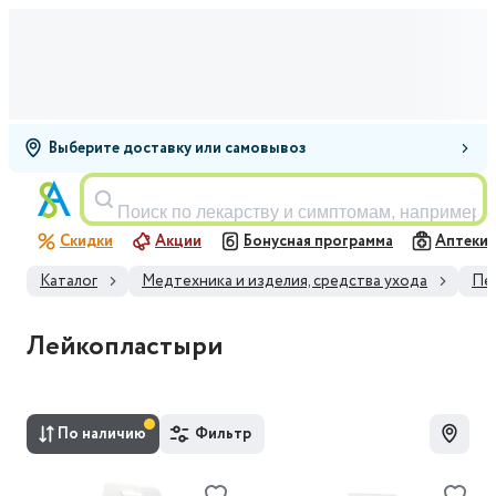
Выберите доставку или самовывоз
Поиск по лекарству и симптомам, например,
Скидки
Акции
Бонусная программа
Аптеки
Каталог
Медтехника и изделия, средства ухода
Пе
Лейкопластыри
По наличию
Фильтр