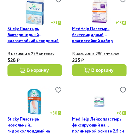
+
31
+
13
Sticky Пластырь
MedHelp Пластырь
бактерицидный
бактерицидный
влагостойкий невидимый
влагостойкий набор
набор 40 шт
Универсальный 20 шт
В наличии в 279 аптеках
В наличии в 280 аптеках
528 ₽
225 ₽
в корзину
в корзину
+
30
+
8
Sticky Пластырь
MedHelp Лейкопластырь
мозольный
фиксирующий на
гидроколлоидный на
полимерной основе 2,5 см