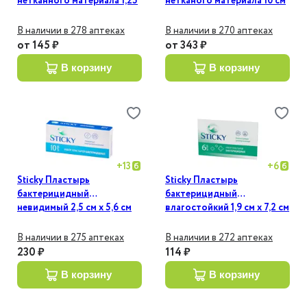
нетканного материала 1,25
нетканого материала 10 см
см х 5 м 1 шт
х 2 м 1 шт
В наличии в 278 аптеках
В наличии в 270 аптеках
от
145 ₽
от
343 ₽
в корзину
в корзину
+
13
+
6
Sticky Пластырь
Sticky Пластырь
бактерицидный
бактерицидный
невидимый 2,5 см х 5,6 см
влагостойкий 1,9 см х 7,2 см
10 шт
6 шт
В наличии в 275 аптеках
В наличии в 272 аптеках
230 ₽
114 ₽
в корзину
в корзину