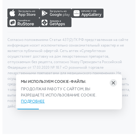
Согласно положениями Статьи 437(2) ГК РФ представленная на сайте
информация носит исключительно ознакомительный характер и не
является публичной офертой. Сеть аптек «СуперАптека»
осуществляет доставку на дом лекарственных препаратов,
отпускаемым без рецепта, согласно Указу Президента Российской
Федерации от 17.03.2020 № 187 «О розничной торговле
лекарственными препаратами для медицинского применения». Не
осуществляем дистанционную продажу рецептурных лекарственных
МЫ ИСПОЛЬЗУЕМ COOKIE-ФАЙЛЫ.
средств и БАД. Рецептурные лекарственные средства можно получить
ПРОДОЛЖАЯ РАБОТУ С САЙТОМ, ВЫ
только при помощи самовывоза в аптеке при предоставлении рецепта,
выписанного врачом. Бронирование товара выполняется при условиях
РАЗРЕШАЕТЕ ИСПОЛЬЗОВАНИЕ COOKIE.
последующего выкупа заказа в выбранном аптечном пункте. Цена
ПОДРОБНЕЕ
действительна только при заказе через сайт.