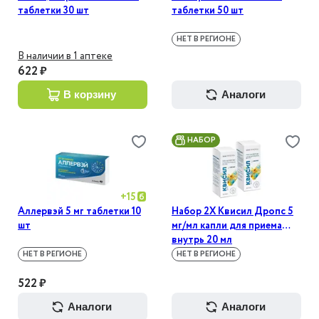
таблетки 30 шт
таблетки 50 шт
НЕТ В РЕГИОНЕ
В наличии в 1 аптеке
622 ₽
в корзину
аналоги
НАБОР
+
15
Аллервэй 5 мг таблетки 10
Набор 2Х Квисил Дропс 5
шт
мг/мл капли для приема
внутрь 20 мл
НЕТ В РЕГИОНЕ
НЕТ В РЕГИОНЕ
522 ₽
аналоги
аналоги