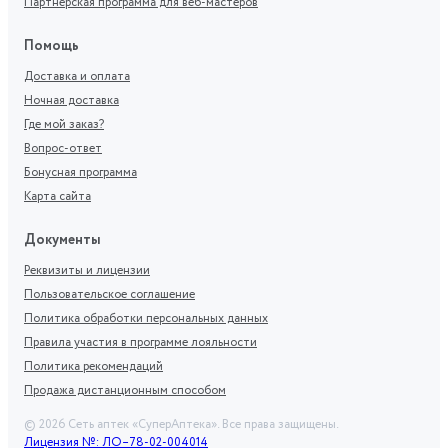
Партнерская программа для веб-мастеров
Помощь
Доставка и оплата
Ночная доставка
Где мой заказ?
Вопрос-ответ
Бонусная программа
Карта сайта
Документы
Реквизиты и лицензии
Пользовательское соглашение
Политика обработки персональных данных
Правила участия в программе лояльности
Политика рекомендаций
Продажа дистанционным способом
©
2026
Сеть аптек «СуперАптека». Все права защищены.
Лицензия №: ЛО–78-02-004014